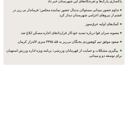
پاکسازی پارک‌ها و تفرجگاه‌های این شهرستان خبر داد
تداوم حضور میدانی مسئولان بدنبال حضور نماینده مجلس؛ فرماندار نی ریز در
قشم از نیروهای اعزامی شهرستان دیدار کرد
کمک‌های اولیه عرق‌سوز
مصوبه سران قوا درباره تمدید خودکار قراردادهای اجاره مسکن ابلاغ شد
صعود موفق تیم کوهنوردی بختگان نی‌ریز به قله ۴۳۷۵ متری لاله‌زار کرمان
پیگیری مشکلات و حمایت از قهرمانان ورزشی؛ برنامه ویژه اداره ورزش استهبان
برای توسعه دو و میدانی