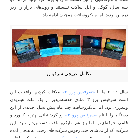
سه سال، گوگل و اپل ساکت نشستند و روندهای بازار را زیر
ذره‌بین بردند. اما مایکروسافت همچنان ادامه داد.
تکامل تدریجی سرفیس‌
سال ۲۰۱۴ ما با
«سرفیس پرو ۳»
ملاقات کردیم. واقعیت این
است سرفیس پرو ۳ نمادی خدشه‌ناپذیر از یک تبلت هیبریدی
ویندوزی بود. اما مایکروسافت چند ماه پیش نسل جدیدی از این
دستگاه را با نام
«سرفیس پرو ۴»
رو کرد؛ تبلتی بهتر با کیبورد و
قلمی حرفه‌ای‌تر. اما باز هم مایکروسافت دست‌بردار نبود. این
شرکت که از تماشای جنب‌و‌جوش شرکت‌های رقیب به هیجان آمده
بود، همزمان با پرو ۴،
«سرفیس بوک»
را هم معرفی کرد؛ لپتاپی