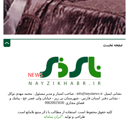
صفحه نخست
نشانی ایمیل: info@nayzinews.ir - صاحب امتیاز و مدیر مسئول : محمد مهدی توکل
- نشانی دفتر: استان فارس - شهرستان نی ریز - خیابان ولی عصر عج - پيامك و
فضاي مجازي :09020925030
کلیه حقوق محفوظ است. استفاده از مطالب با ذکر منبع بلامانع است.
طراحی و تولید :"
ایران سامانه