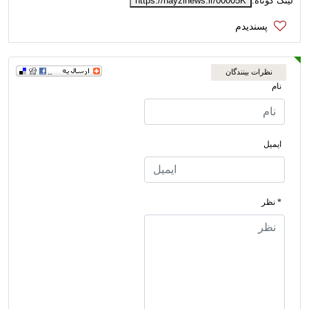
لینک کوتاه:
https://nayzinews.ir/00005K
نظرات بینندگان
نام
ایمیل
* نظر