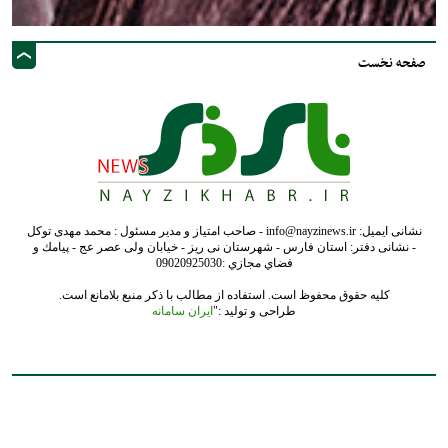
صفحه نخست
نشانی ایمیل: info@nayzinews.ir - صاحب امتیاز و مدیر مسئول : محمد مهدی توکل
- نشانی دفتر: استان فارس - شهرستان نی ریز - خیابان ولی عصر عج - پيامك و
فضاي مجازي :09020925030
کلیه حقوق محفوظ است. استفاده از مطالب با ذکر منبع بلامانع است.
طراحی و تولید :"
ایران سامانه