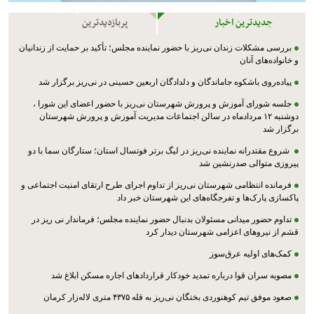
جدیدترین اخبار
پربازدیدترین
بررسی مشکلات زندان نی‌ریز با حضور نماینده مجلس؛ تأکید بر حمایت از زندانیان
و خانواده‌های آنان
پیاده‌روی باشکوه جاماندگان و دلدادگان اربعین حسینی در نی‌ریز برگزار شد
جلسه شورای آموزش و پرورش شهرستان نی‌ریز با حضور اعضای این شورا ،
دوشنبه ۱۲ مردادماه در سالن اجتماعات مدیریت آموزش و پرورش شهرستان
برگزار شد
شروع مقتدرانه نماینده نی‌ریز در لیگ برتر فوتسال استان؛ ستارگان سما با دو
پیروزی متوالی صدرنشین شد
فرمانده انتظامی شهرستان نی‌ریز از تداوم اجرای طرح ارتقای امنیت اجتماعی و
پاکسازی پارک‌ها و تفرجگاه‌های این شهرستان خبر داد
تداوم حضور میدانی مسئولان بدنبال حضور نماینده مجلس؛ فرماندار نی ریز در
قشم از نیروهای اعزامی شهرستان دیدار کرد
کمک‌های اولیه عرق‌سوز
مصوبه سران قوا درباره تمدید خودکار قراردادهای اجاره مسکن ابلاغ شد
صعود موفق تیم کوهنوردی بختگان نی‌ریز به قله ۴۳۷۵ متری لاله‌زار کرمان