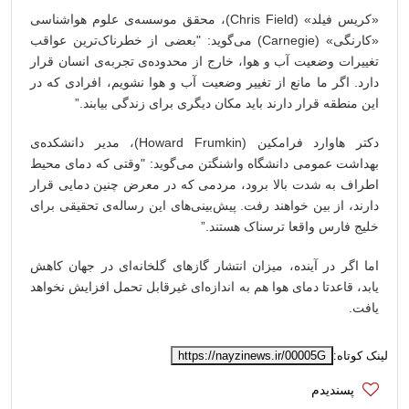
«کریس فیلد» (Chris Field)، محقق موسسه‌ی علوم هواشناسی
«کارنگی» (Carnegie) می‌گوید: "بعضی از خطرناک‌ترین عواقب
تغییرات وضعیت آب و هوا، خارج از محدوده‌ی تجربه‌ی انسان قرار
دارد. اگر ما مانع از تغییر وضعیت آب و هوا نشویم، افرادی که در
این منطقه قرار دارند باید مکان دیگری برای زندگی بیابند.”
دکتر هاوارد فرامکین (Howard Frumkin)، مدیر دانشکده‌ی
بهداشت عمومی دانشگاه واشنگتن می‌گوید: "وقتی که دمای محیط
اطراف به شدت بالا برود، مردمی که در معرض چنین دمایی قرار
دارند، از بین خواهند رفت. پیش‌بینی‌های این رساله‌ی تحقیقی برای
خلیج فارس واقعا ترسناک هستند.”
اما اگر در آینده، میزان انتشار گازهای گلخانه‌ای در جهان کاهش
یابد، قاعدتا دمای هوا هم به اندازه‌ای غیرقابل تحمل افزایش نخواهد
یافت.
لینک کوتاه:
https://nayzinews.ir/00005G