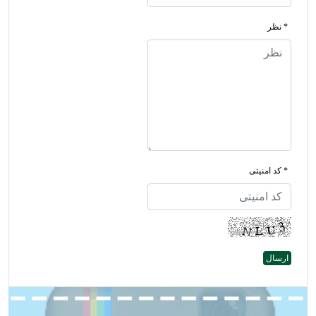
* نظر
* کد امنیتی