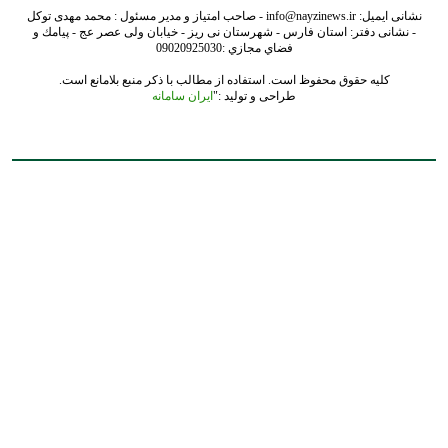
نشانی ایمیل: info@nayzinews.ir - صاحب امتیاز و مدیر مسئول : محمد مهدی توکل
- نشانی دفتر: استان فارس - شهرستان نی ریز - خیابان ولی عصر عج - پيامك و
فضاي مجازي :09020925030
کلیه حقوق محفوظ است. استفاده از مطالب با ذکر منبع بلامانع است.
طراحی و تولید :"
ایران سامانه