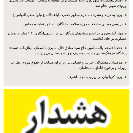
اقدام پیشگیرانه شهرداری آباده طشک برای مقابله با سیلاب؛ عملیات لایروبی پل
ورودی شهر انجام شد
ورود به کربلا و تشرف به حرم مطهر حضرت اباعبدالله ع وابوالفضل العباس ع
بررسی میدانی مشکلات حوزه سلامت بختگان با حضور نماینده مجلس
مهار آتش‌سوزی در انجیرستان‌های پلنگان نی‌ریز / سهل‌انگاری، ۱.۳ میلیارد تومان
خسارت بر جای گذاشت
حجت‌الاسلام والمسلمین حاج سید صادق فال اسیری با امضای میثاق‌نامه «سبا»؛
پیشگام فرهنگ‌سازی مدیریت مصرف برق شهرستان نی ریز شد
هم‌صدایی مسئولان اجرایی و قضایی نی‌ریز برای صیانت از حقوق مردم؛ نظارت
روزانه و برخورد قاطع با متخلفان
ورود کربلاییان نی ریزی به نجف اشرف