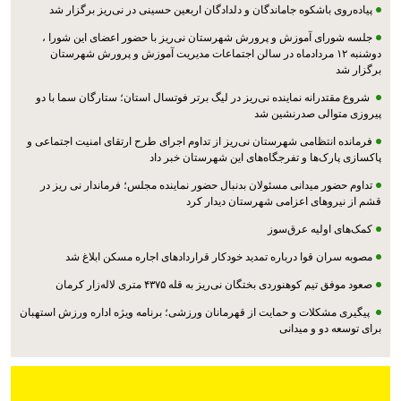
پیاده‌روی باشکوه جاماندگان و دلدادگان اربعین حسینی در نی‌ریز برگزار شد
جلسه شورای آموزش و پرورش شهرستان نی‌ریز با حضور اعضای این شورا ،
دوشنبه ۱۲ مردادماه در سالن اجتماعات مدیریت آموزش و پرورش شهرستان
برگزار شد
شروع مقتدرانه نماینده نی‌ریز در لیگ برتر فوتسال استان؛ ستارگان سما با دو
پیروزی متوالی صدرنشین شد
فرمانده انتظامی شهرستان نی‌ریز از تداوم اجرای طرح ارتقای امنیت اجتماعی و
پاکسازی پارک‌ها و تفرجگاه‌های این شهرستان خبر داد
تداوم حضور میدانی مسئولان بدنبال حضور نماینده مجلس؛ فرماندار نی ریز در
قشم از نیروهای اعزامی شهرستان دیدار کرد
کمک‌های اولیه عرق‌سوز
مصوبه سران قوا درباره تمدید خودکار قراردادهای اجاره مسکن ابلاغ شد
صعود موفق تیم کوهنوردی بختگان نی‌ریز به قله ۴۳۷۵ متری لاله‌زار کرمان
پیگیری مشکلات و حمایت از قهرمانان ورزشی؛ برنامه ویژه اداره ورزش استهبان
برای توسعه دو و میدانی