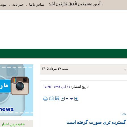
«الَّذِينَ يَسْتَمِعُونَ الْقَوْلَ فَيَتَّبِعُونَ أَحْسَنَهُ أُوْلَئِكَ الَّذِينَ هَدَاهُمُ
.
.
تماس با ما
خبر نامه
پیوند 
شنبه ۱۷ مرداد ۱۴۰۵
تاریخ انتشار:
۱۱ آبان ۱۳۹۴ - ۱۵:۳۵
ریز :
 گسترده تری صورت گرفته است
جدیدترین اخبار