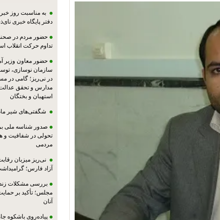
به مناسبت روز خبرنگ
دفتر پایگاه خبری نای‌ذی
حضور مردم در صحنه،
تداوم حرکت انقلاب ا
حضور معاون وزیر آ
سازمان نوسازی، توسع
در نی‌ریز؛ گامی در م
مدارس و تحقق عدالت 
استهبان و بختگان
شگفتی‌های شیر ماد
صدور شناسه ملی بر
تحولی در شفافیت و ه
مردمی
نی‌ریز میزبان رقاب
آزاد فارس؛ گرامیداش
بررسی مشکلات زندان
مجلس؛ تأکید بر حمایت ا
آنان
پیاده‌روی باشکوه جام