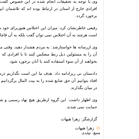
وی با توجه به تحقیقات انجام شده در این خصوص گفت: 
افرادی خارج از استان در ارتباط بوده اند که تلاشمان این
برخورد گردد.
رفیعی خاطرنشان کرد: میزان این اختلاس هنوزبرای خود
است هرچند به آن اختلاس نمی توان گفت بلکه به آن قاچا
وی ازرسانه ها خواستارشد: به مردم هشدار دهید، وقتی م
آن را به مسئولین ذیل ربط منعکس کنند تا با افرادی که م
بخواهند از آن سوء استفاده کنند با آنان برخورد شود.
دادستان نی ریزادامه داد: هدف ما این است نگذاریم ذره
افتاد بتوانیم آن حق ضایع شده را به بیت المال برگردانیم 
در میان بگذارند.
وی اظهار داشت: این گروه ازطریق هیچ نهاد رسمی و 
حمایت نمی شدند.
گزارشگر: زهرا هیهات
زهرا هیهات
منبع:
تولیدی