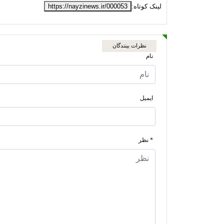
لینک کوتاه:
https://nayzinews.ir/000053
نظرات بینندگان
نام
ایمیل
* نظر