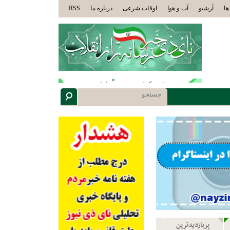
 اللَّهُ وَأُوْلَئِكَ هُمْ أُوْلُوا الْأَلْبَابِ» عاقلان هدایت یافته،حرفها را میشنوند و سپس بهترین را انتخا
.
.
.
.
.
ها
آرشیو
آب و هوا
اوقات شرعی
درباره ما
RSS
پربازدیدترین