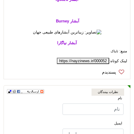
آبشار Burney
آبشار نیاگارا
منبع:
تابناک
لینک کوتاه:
https://nayzinews.ir/000052
نظرات بینندگان
نام
ایمیل