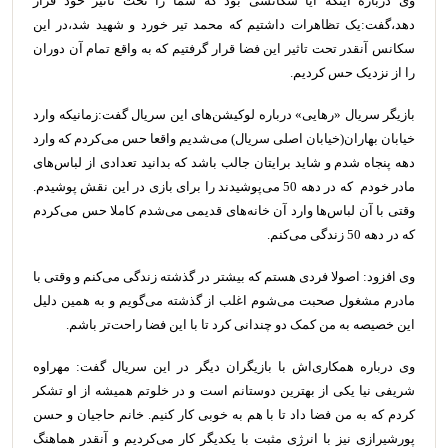
وی درباره اینکه آیا سکانسی بود که شما را تحت تاثیر خود قرار
دهد،‌گفت:‌یک تظاهرات داشتیم که محمد تیر خورد و شهید شد،‌در این
سکانس آنقدر تحت تاثیر این فضا قرار گرفتیم که به واقع تمام آن دوران
را از نزدیک حس کردیم.
بازیگر سریال «رهایی» درباره لوکیشن‌های این سریال گفت:‌زمانیکه وارد
خیابان بهاران(خیابان اصلی سریال) می‌شدیم واقعا حس می‌کردم که وارد
دهه پنجاه شدم و شاید برایتان جالب باشد که بدانید تعدادی از لباس‌های
مادر خودم که در دهه 50 می‌پوشیدند را برای بازی در این نقش پوشیدم.
وقتی با آن لباس‌ها وارد آن خانه‌های قدیمی می‌شدم کاملا حس می‌کردم
که در دهه 50 زندگی می‌کنم.
وی افزود: اصولا فردی هستم که بیشتر در گذشته زندگی می‌کنم و وقتی با
مادرم مشغول صحبت می‌شوم اغلب از گذشته می‌گویم و به همین دلیل
این خصیصه به من کمک دو چندانی کرد تا با این فضا راحت‌تر باشم.
وی درباره همکاری‌اش با بازیگران دیگر در این سریال گفت:‌ مهراوه
شریفی نیا یکی از بهترین دوستانم است و در خلوتم همیشه از او تشکر
کردم که به من فضا داد تا با هم به خوبی کار کنیم. خانم حاجیان و حسن
پورشیرازی نیز با انرژی مثبت با یکدیگر کار می‌کردیم و آنقدر هماهنگ