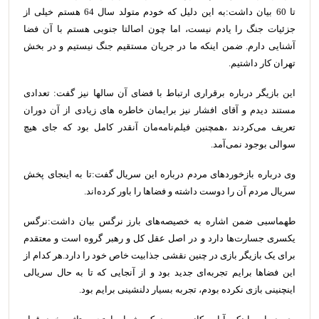
تا 60 بیان داشت:‌به این دلیل که خودم متولد سال 64 هستم خیلی از
جزئیات جنگ را یادم نیست، اما چون اصالتا جنوبی هستم با آن فضا
آشنایی دارم. ضمن اینکه ما در جریان مستقیم جنگ نیستیم و در بخش
تهران کار داشتیم.
این بازیگر درباره برقراری ارتباط با فضای آن سالها نیز گفت: تعدادی
مستند دیدم و آقای افشار نیز برایمان خاطره های زیادی از آن دوران
تعریف می‌کردند ،همچنین فیلم‌نامه‌مان آنقدر کامل بود که جای هیچ
سوالی بوجود نمی‌آمد.
وی درباره بازخوردهای مردم درباره این سریال گفت:‌تا به اینجای پخش
سریال مردم آن را دوست داشته و فضاها را باور کرده‌اند.
طهماسبی ضمن اشاره به خصیصه‌های بارز نرگس بیان داشت:نرگس
یکسری جسارت‌ها دارد و در اصل عقل کل و رهبر گروه است و معتقدم
برای یک بازیگر بازی در چنین نقشی جذابیت خاص خود را دارد.هر کدام از
این فضاها برایم تجربه‌ای جدید بود و از آنجایی که تا به حال سریالی
اینچنینی بازی نکرده بودم، تجربه بسیار دلنشینی برایم بود.