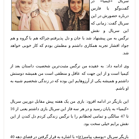
سریال «کیمیا» در
گفت‌وگو با فارس
درباره حضورش در این
سریال گفت: زمانی که
این سریال و نقش
نرگس به من پیشنهاد شد با جان و دل پذیرفتم،‌چراکه هم با گروه و هم
جواد افشار تجربه همکاری داشتم و مطمئن بودم که کار خوبی خواهد
شد.
وی ادامه داد: به عقیده من نرگس مثبت‌ترین شخصیت داستان بعد از
کیمیا است و از این جهت که عاقل و منطقی است من همیشه دوستش
داشتم و همیشه یکی از آرزوهایم این بوده که در زندگی شخصیم شبیه به
او باشم.
این بازیگر در ادامه افزود:‌ بازی من یک هفته پیش مقابل دوربین سریال
«کیمیا» به پایان رسید و در هر سه فاز این سریال بازی داشتم یعنی از 16
تا 47 سالگی و تمامی لحظاتم را با نرگس زندگی کردم دل کندن از این
نقش برایم خیلی سخت بود.
بازیگر سریال «یوسف پیامبر(ع)» با اشاره به قرار گرفتن در فضای دهه 40