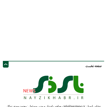
صفحه نخست
نشانی ایمیل: info@nayzinews.ir - صاحب امتیاز و مدیر مسئول : محمد مهدی توکل