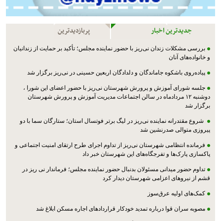
جدیدترین اخبار
پربازدیدترین
بررسی مشکلات زندان نی‌ریز با حضور نماینده مجلس؛ تأکید بر حمایت از زندانیان
و خانواده‌های آنان
پیاده‌روی باشکوه جاماندگان و دلدادگان اربعین حسینی در نی‌ریز برگزار شد
جلسه شورای آموزش و پرورش شهرستان نی‌ریز با حضور اعضای این شورا ،
دوشنبه ۱۲ مردادماه در سالن اجتماعات مدیریت آموزش و پرورش شهرستان
برگزار شد
شروع مقتدرانه نماینده نی‌ریز در لیگ برتر فوتسال استان؛ ستارگان سما با دو
پیروزی متوالی صدرنشین شد
فرمانده انتظامی شهرستان نی‌ریز از تداوم اجرای طرح ارتقای امنیت اجتماعی و
پاکسازی پارک‌ها و تفرجگاه‌های این شهرستان خبر داد
تداوم حضور میدانی مسئولان بدنبال حضور نماینده مجلس؛ فرماندار نی ریز در
قشم از نیروهای اعزامی شهرستان دیدار کرد
کمک‌های اولیه عرق‌سوز
مصوبه سران قوا درباره تمدید خودکار قراردادهای اجاره مسکن ابلاغ شد