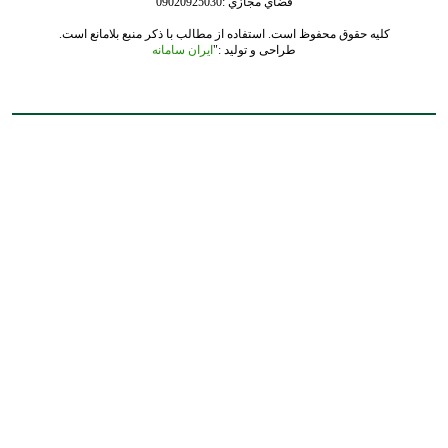
فضاي مجازي :09020925030
کلیه حقوق محفوظ است. استفاده از مطالب با ذکر منبع بلامانع است.
طراحی و تولید :"
ایران سامانه