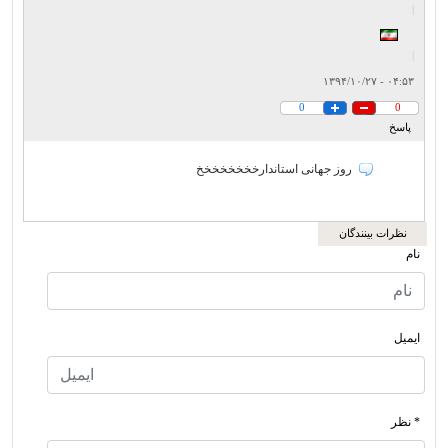
|
|
۰۴:۵۳ - ۱۳۹۴/۱۰/۲۷
0
0
پاسخ
روز جهانی استاندارخخخخخخخخ
نظرات بینندگان
نام
ایمیل
* نظر