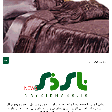
صفحه نخست
نشانی ایمیل: info@nayzinews.ir - صاحب امتیاز و مدیر مسئول : محمد مهدی توکل
- نشانی دفتر: استان فارس - شهرستان نی ریز - خیابان ولی عصر عج - پيامك و