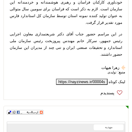
خودباوری کارکنان فراسان و رهبری هوشمندانه و خردمندانه این
سازمان است. لازم به ذکر است که فراسان برای سومین سال متوالی
به عنوان تولید کننده نمونه استان توسط سازمان کل استاندارد فارس
مورد تقدیر قرار گرفت
.
در این مراسم حضور جناب آقای دکتر شریعتمداری معاون اجرایی
رئیس جمهور، سرکار خانم مهندس پیروزبخت رئیس سازمان ملی
استاندارد و تحقیقات صنعتی ایران و تنی چند از مدیران این سازمان
حضور داشتند.
زهرا هیهات
منبع:
تولیدی
لینک کوتاه:
https://nayzinews.ir/00004s
مهدیه