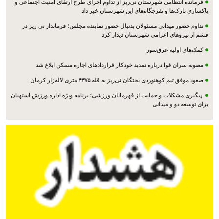
فرمانده انتظامی شهرستان نی‌ریز از تداوم اجرای طرح ارتقای امنیت اجتماعی و
پاکسازی پارک‌ها و تفرجگاه‌های این شهرستان خبر داد
تداوم حضور میدانی مسئولان بدنبال حضور نماینده مجلس؛ فرماندار نی ریز در
قشم از نیروهای اعزامی شهرستان دیدار کرد
کمک‌های اولیه عرق‌سوز
مصوبه سران قوا درباره تمدید خودکار قراردادهای اجاره مسکن ابلاغ شد
صعود موفق تیم کوهنوردی بختگان نی‌ریز به قله ۴۳۷۵ متری لاله‌زار کرمان
پیگیری مشکلات و حمایت از قهرمانان ورزشی؛ برنامه ویژه اداره ورزش استهبان
برای توسعه دو و میدانی