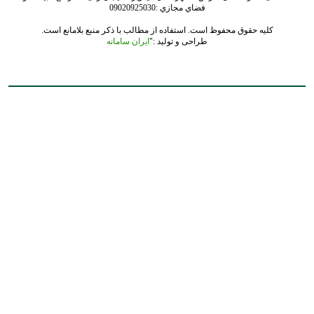
فضاي مجازي :09020925030
کلیه حقوق محفوظ است. استفاده از مطالب با ذکر منبع بلامانع است.
طراحی و تولید :"
ایران سامانه