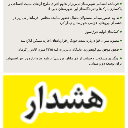
فرمانده انتظامی شهرستان نی‌ریز از تداوم اجرای طرح ارتقای امنیت اجتماعی و
پاکسازی پارک‌ها و تفرجگاه‌های این شهرستان خبر داد
تداوم حضور میدانی مسئولان بدنبال حضور نماینده مجلس؛ فرماندار نی ریز در
قشم از نیروهای اعزامی شهرستان دیدار کرد
کمک‌های اولیه عرق‌سوز
مصوبه سران قوا درباره تمدید خودکار قراردادهای اجاره مسکن ابلاغ شد
صعود موفق تیم کوهنوردی بختگان نی‌ریز به قله ۴۳۷۵ متری لاله‌زار کرمان
پیگیری مشکلات و حمایت از قهرمانان ورزشی؛ برنامه ویژه اداره ورزش استهبان
برای توسعه دو و میدانی