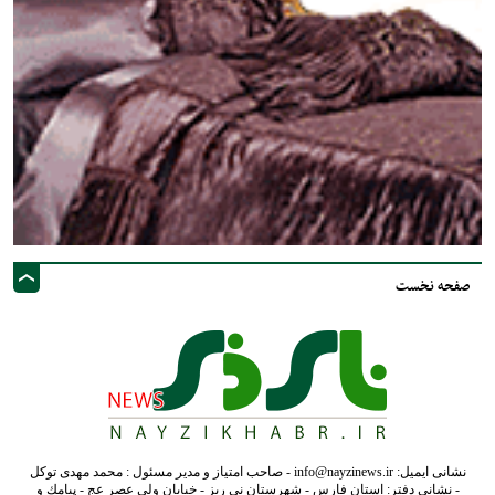
صفحه نخست
نشانی ایمیل: info@nayzinews.ir - صاحب امتیاز و مدیر مسئول : محمد مهدی توکل
- نشانی دفتر: استان فارس - شهرستان نی ریز - خیابان ولی عصر عج - پيامك و