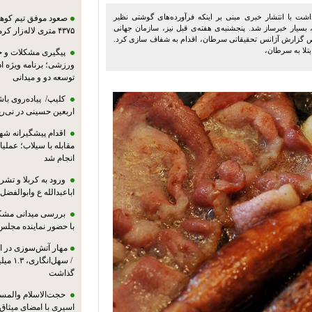
ت با انتشار خبری مبنی بر اینکه فرآورده‌های گوشتی نظیر
صعود موفق تیم کوهنو
یار خبرساز شد. پنجشنبه‌ی هفته‌ی قبل نیز، سازمان جهانی
۴۳۷۵ متری لاله‌زار کرمان
 گزارش آژانس تحقیقاتی سرطان، اقدام به شفاف سازی کرد.
تلا به سرطان،
پیگیری مشکلات و حم
ورزشی؛ برنامه ویژه ا
توسعه دو و میدانی
کلیپ/ پیاده‌روی باش
اربعین حسینی در نی‌ری
اقدام پیشگیرانه شه
مقابله با سیلاب؛ عملی
انجام شد
ورود به کربلا و ت
اباعبدالله ع وابوالفضل
بررسی میدانی مشکل
با حضور نماینده مجلس
مهار آتش‌سوزی در ان
/ سهل‌
گذاشت
حجت‌الاسلام والمس
اسیری با امضای میثاق‌