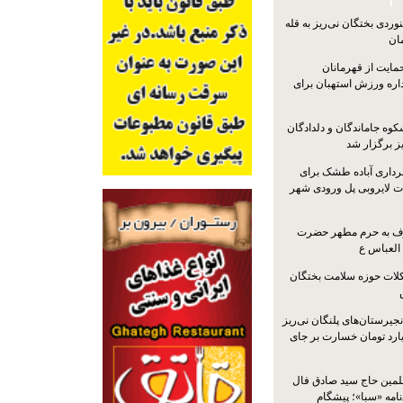
ردی بختگان نی‌ریز به قله
ایت از قهرمانان
داره ورزش استهبان برای
کوه جاماندگان و دلدادگان
ز برگزار شد
رداری آباده طشک برای
ات لایروبی پل ورودی شهر
شرف به حرم مطهر حضرت
 العباس ع
ات حوزه سلامت بختگان
جیرستان‌های پلنگان نی‌ریز
انگاری، ۱.۳ میلیارد تومان خسارت بر جای
لمین حاج سید صادق فال
نامه «سبا»؛ پیشگام