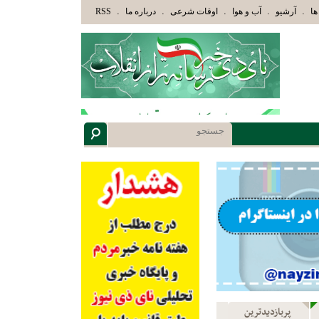
ئِكَ الَّذِينَ هَدَاهُمُ اللَّهُ وَأُوْلَئِكَ هُمْ أُوْلُوا الْأَلْبَابِ» عاقلان هدایت یافته،حرفها را میشنو
.
.
.
.
.
ها
آرشیو
آب و هوا
اوقات شرعی
درباره ما
RSS
پربازدیدترین