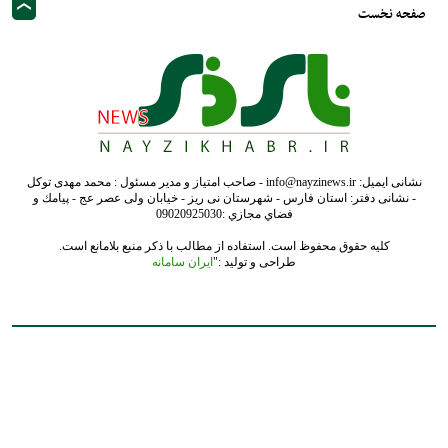
صفحه نخست
نشانی ایمیل: info@nayzinews.ir - صاحب امتیاز و مدیر مسئول : محمد مهدی توکل
- نشانی دفتر: استان فارس - شهرستان نی ریز - خیابان ولی عصر عج - پيامك و
فضاي مجازي :09020925030
کلیه حقوق محفوظ است. استفاده از مطالب با ذکر منبع بلامانع است.
طراحی و تولید :"
ایران سامانه