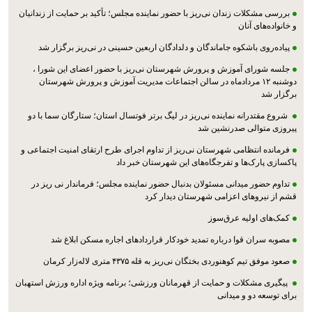
بررسی مشکلات زندان نی‌ریز با حضور نماینده مجلس؛ تأکید بر حمایت از زندانیان
و خانواده‌های آنان
پیاده‌روی باشکوه جاماندگان و دلدادگان اربعین حسینی در نی‌ریز برگزار شد
جلسه شورای آموزش و پرورش شهرستان نی‌ریز با حضور اعضای این شورا ،
دوشنبه ۱۲ مردادماه در سالن اجتماعات مدیریت آموزش و پرورش شهرستان
برگزار شد
شروع مقتدرانه نماینده نی‌ریز در لیگ برتر فوتسال استان؛ ستارگان سما با دو
پیروزی متوالی صدرنشین شد
فرمانده انتظامی شهرستان نی‌ریز از تداوم اجرای طرح ارتقای امنیت اجتماعی و
پاکسازی پارک‌ها و تفرجگاه‌های این شهرستان خبر داد
تداوم حضور میدانی مسئولان بدنبال حضور نماینده مجلس؛ فرماندار نی ریز در
قشم از نیروهای اعزامی شهرستان دیدار کرد
کمک‌های اولیه عرق‌سوز
مصوبه سران قوا درباره تمدید خودکار قراردادهای اجاره مسکن ابلاغ شد
صعود موفق تیم کوهنوردی بختگان نی‌ریز به قله ۴۳۷۵ متری لاله‌زار کرمان
پیگیری مشکلات و حمایت از قهرمانان ورزشی؛ برنامه ویژه اداره ورزش استهبان
برای توسعه دو و میدانی