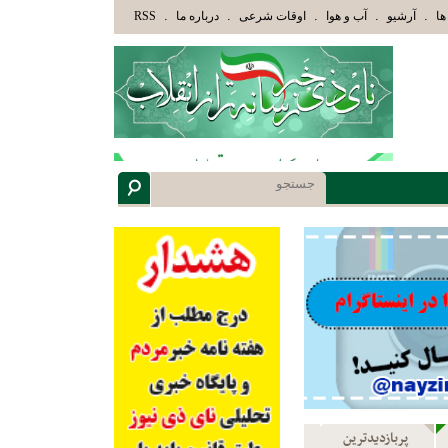
ابِ» عاقلان هدایت یافته،حرفها را میشنوند و سپس بهترین را انتخاب میکنند(سوره مبارکه زمر آیه 18)
.
.
.
.
.
ها
آرشیو
آب و هوا
اوقات شرعی
درباره ما
RSS
پربازدیدترین