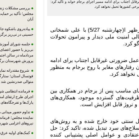
قابل اجتناب برای ادامه مسیر اجرای برجام خواند و تاکید کرد:
 برخی کشورها تحمل نخواهد کرد.
بررسی مشکلات زندان
مجلس؛ تأکید بر حمایت ا
آنان
پیاده‌روی باشکوه جام
"بورگه برنده" وزیر امور خارجه نروژ بعد‌ازظهر ا(چهارشنبه 5/27) با علی شمخانی
حسینی در نی‌ریز برگز
لی امنیت ملی دیدار و پیرامون تحولات
و کرد.
جلسه شورای آموزش
مردادماه در سالن اجت
ر عمل ضرورتی غیرقابل اجتناب برای ادامه
پرورش شهرستان برگز
 رفتارهای مغایر با روح برجام به منظور
شروع مقتدرانه نمایند
نخواهد کرد.
فوتسال استان؛ ستارگا
متوالی صدرنشین شد
ضای مناسب پس از برجام در همکاری بین
فرمانده انتظامی شهر
ظرفیت‌های گسترده موجود، همکاری‌های
اجرای طرح ارتقای امن
پارک‌ها و تفرجگاه‌های
 و نروژ قابل افزایش است.
تداوم حضور میدانی 
نماینده مجلس؛ فرماندا
کل سنتی خود خارج شده و به روش‌های
نیروهای اعزامی شهرست
لاح‌های سرد تبدیل شده، تاکید کرد: حل
کمک‌های اولیه عرق‌
تقادی و عوامل اصلی پشتیبانی کننده