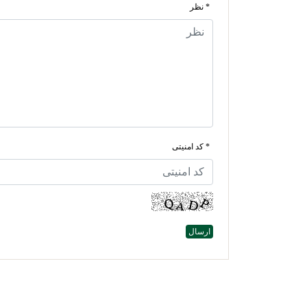
* نظر
* کد امنیتی