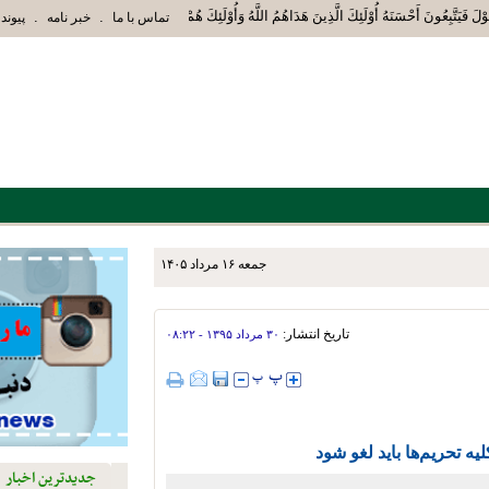
َوْلَ فَيَتَّبِعُونَ أَحْسَنَهُ أُوْلَئِكَ الَّذِينَ هَدَاهُمُ اللَّهُ وَأُوْلَئِكَ هُمْ أُوْلُوا الْأَلْبَ
.
.
تماس با ما
خبر نامه
پیوند 
جمعه ۱۶ مرداد ۱۴۰۵
اجتماعی و پاکسازی پارک‌ها و
تاریخ انتشار:
۳۰ مرداد ۱۳۹۵ - ۰۸:۲۲
ه تحریم‌ها باید لغو شود
جدیدترین اخبار