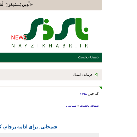
«الَّذِينَ يَسْتَمِعُونَ الْق
صفحه نخست
فرمانده انتظامی شهرستان نی‌ریز از تداوم اجرای طرح ارتقای امنیت 
تفرجگاه‌های این شهرستان خبر داد
کد خبر:
۲۷۹۸
صفحه نخست
»
سیاسی
شمخانی: برای ادامه برجام، کلی