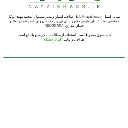
نشانی ایمیل: info@nayzinews.ir - صاحب امتیاز و مدیر مسئول : محمد مهدی توکل
- نشانی دفتر: استان فارس - شهرستان نی ریز - خیابان ولی عصر عج - پيامك و
فضاي مجازي :09020925030
کلیه حقوق محفوظ است. استفاده از مطالب با ذکر منبع بلامانع است.
طراحی و تولید :"
ایران سامانه