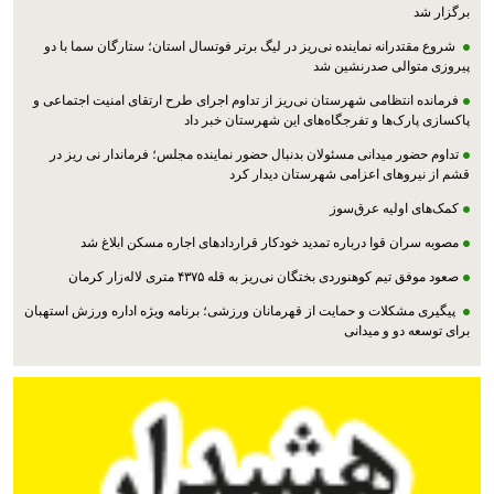
برگزار شد
شروع مقتدرانه نماینده نی‌ریز در لیگ برتر فوتسال استان؛ ستارگان سما با دو
پیروزی متوالی صدرنشین شد
فرمانده انتظامی شهرستان نی‌ریز از تداوم اجرای طرح ارتقای امنیت اجتماعی و
پاکسازی پارک‌ها و تفرجگاه‌های این شهرستان خبر داد
تداوم حضور میدانی مسئولان بدنبال حضور نماینده مجلس؛ فرماندار نی ریز در
قشم از نیروهای اعزامی شهرستان دیدار کرد
کمک‌های اولیه عرق‌سوز
مصوبه سران قوا درباره تمدید خودکار قراردادهای اجاره مسکن ابلاغ شد
صعود موفق تیم کوهنوردی بختگان نی‌ریز به قله ۴۳۷۵ متری لاله‌زار کرمان
پیگیری مشکلات و حمایت از قهرمانان ورزشی؛ برنامه ویژه اداره ورزش استهبان
برای توسعه دو و میدانی