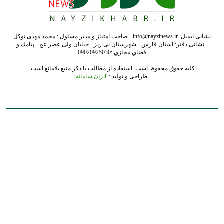
نشانی ایمیل: info@nayzinews.ir - صاحب امتیاز و مدیر مسئول : محمد مهدی توکل
- نشانی دفتر: استان فارس - شهرستان نی ریز - خیابان ولی عصر عج - پيامك و
فضاي مجازي :09020925030
کلیه حقوق محفوظ است. استفاده از مطالب با ذکر منبع بلامانع است.
طراحی و تولید :"
ایران سامانه