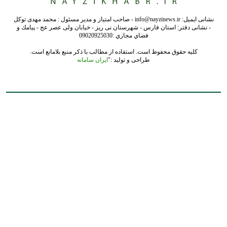
نشانی ایمیل: info@nayzinews.ir - صاحب امتیاز و مدیر مسئول : محمد مهدی توکل
- نشانی دفتر: استان فارس - شهرستان نی ریز - خیابان ولی عصر عج - پيامك و
فضاي مجازي :09020925030
کلیه حقوق محفوظ است. استفاده از مطالب با ذکر منبع بلامانع است.
طراحی و تولید :"
ایران سامانه