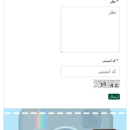
* نظر
* کد امنیتی