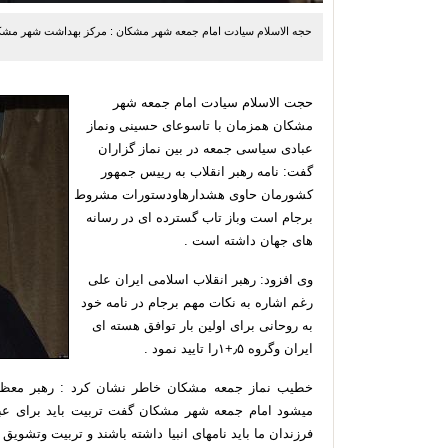
حجه الاسلام سیادت امام جمعه شهر مشکان : مرکز بهداشت شهر مشکان
حجت الاسلام سیادت امام جمعه شهر
مشکان همزمان با تاسوعای حسینی ونماز
عبادی سیاسی جمعه در بین نماز گزاران
گفت: نامه رهبر انقلاب
به رییس جمهور
کشورمان حاوی هشدارهاودستورات مشروط
برجام است وباز تاب گسترده ای در رسانه
های جهان داشته است
.
وی افزود:
رهبر انقلاب اسلامی ایران علی
رغم اشاره به نکات مهم برجام
در نامه خود
به روحانی برای اولین بار توافق هسته ای
ایران وگروه
۵
٫
+
۱
را تایید نمود .
خطیب نماز جمعه مشکان خاطر نشان کرد : رهبر معظم
میشود
امام جمعه شهر مشکان گفت تربیت باید برای عبودی
فرزندان ما باید نامهای انبیا داشته باشند و تربیت وتشو