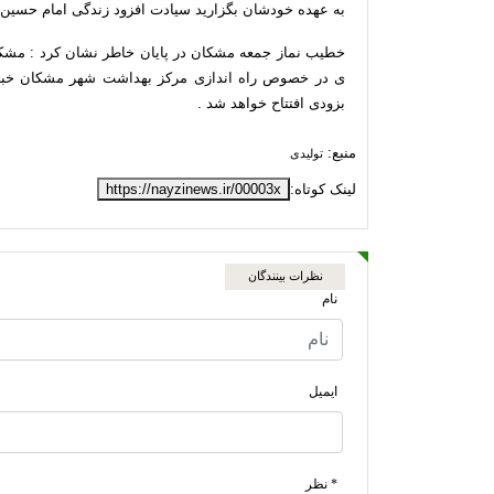
به عهده خودشان بگزارید
سیادت افزود
زندگی امام حسین 
خطیب نماز جمعه مشکان در پایان خاطر نشان کرد : مشکل
ی در خصوص راه اندازی مرکز بهداشت شهر مشکان خبر
بزودی افتتاح خواهد شد .
منبع:
تولیدی
لینک کوتاه:
https://nayzinews.ir/00003x
نظرات بینندگان
نام
ایمیل
* نظر