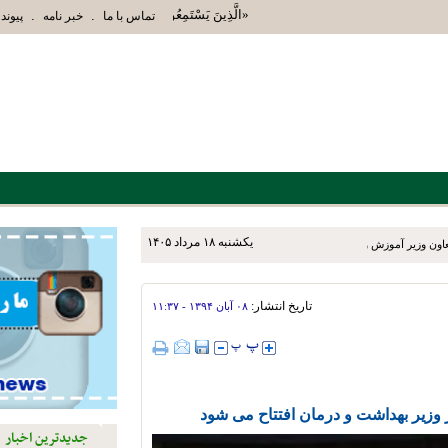
«الَّذِينَ يَسْتَمِعُونَ الْقَوْلَ فَيَتَّبِعُونَ أَحْسَنَهُ أُ
.
.
تماس با ما
خبر نامه
پیوند 
يکشنبه ۱۸ مرداد ۱۴۰۵
عاون وزیر آموزش و پرورش و
‌روزه به شهرستان‌های نی‌ریز،
تاریخ انتشار:
۰۸ آبان ۱۳۹۴ - ۱۱:۳۷
زیر بهداشت و درمان افتتاح می شود
جدیدترین اخبار