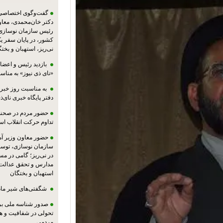
گفت‌وگوی اختصاصی پا
دکتر خان‌محمدی، معا
رئیس سازمان نوسازی،
کشور، در پایان سفر ی
نی‌ریز، استهبان و بخت
بازدید رئیس و اعضای
«نای ذی نیوز» به مناس
به مناسبت روز خبرنگ
دفتر پایگاه خبری نای‌ذی
حضور مردم در صحنه،
تداوم حرکت انقلاب ا
حضور معاون وزیر آ
سازمان نوسازی، توسع
در نی‌ریز؛ گامی در م
مدارس و تحقق عدالت 
استهبان و بختگان
شگفتی‌های شیر ماد
صدور شناسه ملی بر
تحولی در شفافیت و ه
مردمی