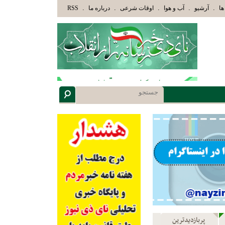
وْلَئِكَ الَّذِينَ هَدَاهُمُ اللَّهُ وَأُوْلَئِكَ هُمْ أُوْلُوا الْأَلْبَابِ» عاقلان هدایت یافته،حرفها را م
.
.
.
.
.
ها
آرشیو
آب و هوا
اوقات شرعی
درباره ما
RSS
پربازدیدترین