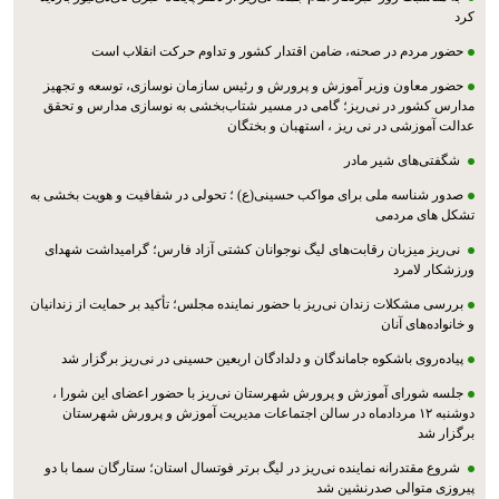
کرد
حضور مردم در صحنه، ضامن اقتدار کشور و تداوم حرکت انقلاب است
حضور معاون وزیر آموزش و پرورش و رئیس سازمان نوسازی، توسعه و تجهیز
مدارس کشور در نی‌ریز؛ گامی در مسیر شتاب‌بخشی به نوسازی مدارس و تحقق
عدالت آموزشی در نی ریز ، استهبان و بختگان
شگفتی‌های شیر مادر
صدور شناسه ملی برای مواکب حسینی(ع) ؛ تحولی در شفافیت و هویت بخشی به
تشکل های مردمی
نی‌ریز میزبان رقابت‌های لیگ نوجوانان کشتی آزاد فارس؛ گرامیداشت شهدای
ورزشکار لامرد
بررسی مشکلات زندان نی‌ریز با حضور نماینده مجلس؛ تأکید بر حمایت از زندانیان
و خانواده‌های آنان
پیاده‌روی باشکوه جاماندگان و دلدادگان اربعین حسینی در نی‌ریز برگزار شد
جلسه شورای آموزش و پرورش شهرستان نی‌ریز با حضور اعضای این شورا ،
دوشنبه ۱۲ مردادماه در سالن اجتماعات مدیریت آموزش و پرورش شهرستان
برگزار شد
شروع مقتدرانه نماینده نی‌ریز در لیگ برتر فوتسال استان؛ ستارگان سما با دو
پیروزی متوالی صدرنشین شد