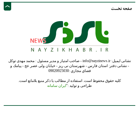
صفحه نخست
نشانی ایمیل: info@nayzinews.ir - صاحب امتیاز و مدیر مسئول : محمد مهدی توکل
- نشانی دفتر: استان فارس - شهرستان نی ریز - خیابان ولی عصر عج - پيامك و
فضاي مجازي :09020925030
کلیه حقوق محفوظ است. استفاده از مطالب با ذکر منبع بلامانع است.
طراحی و تولید :"
ایران سامانه