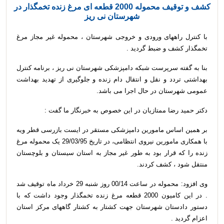
کشف و توقیف محموله 2000 قطعه ای مرغ زنده تخمگذار در
شهرستان نی ریز
با کنترل راههای ورودی و خروجی شهرستان ، محموله غیر مجاز مرغ
تخمگذار کشف و ضبط گردید .
بنا به گفته سرپرست شبکه دامپزشکی شهرستان نی ریز ، برنامه کنترل
بهداشتی تردد و نقل و انتقال دام زنده و جلوگیری از تهدید بهداشت
عمومی شهرستان در حال اجرا می باشد.
دکتر حمید رضا ممتازیان در این خصوص به خبرنگار ما گفت :
بر همین اساس مامورین دامپزشکی مستقر در ایست بازرسی قطر ویه
با همکاری مامورین نیروی انتظامی، در تاریخ 29/03/95 یک محموله مرغ
زنده را که قرار بود به طور غیر مجاز به استان سیستان و بلوچستان
منتقل شود ، کشف کردند.
وی افزود: محموله در ساعت 00/14 روز شنبه 29 خرداد ماه توقیف شد
. در این کامیون 2000 قطعه مرغ زنده تخمگذار وجود داشت که با
دستور دادستان شهرستان جهت کشتار به کشتار گاههای مرکز استان
اعزام گردید .