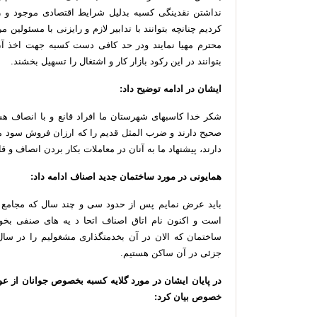
نداشتن
نقدینگی
کسبه
بدلیل
شرایط
اقتصادی
موجود
و
ر
کردیم
چنانچه
بتوانند
با
تدابیر
لازم
و
رایزنی
با
مسئولین
مر
محترم
مهیا
نمایند
ودر
حد
کافی
دست
کسبه
جهت
اخذ
آ
بتوانند
در
این
رکود
بازار
کار
و
اشتغال
را
تسهیل
بخشند
.
ایشان
در
ادامه
توضیح
داد
:
شکر
خدا
کاسبهای
شهرستان
ما
افراد
قانع
و
با
انصاف
هس
صحیح
دارند
و
ضرب
المثل
قدیم
را
که
ارزان
فروش
سود
م
دارند،
پیشنهاد
ما
به
آنان
در
معاملات
بکار
بردن
انصاف
و
قا
همایونی
در
مورد
ساختمان
جدید
اصناف
ادامه
داد
:
باید
عرض
نمایم
پس
از
حدود
سی
و
چند
سال
که
مجامع
است
و
اکنون
نام
اتاق
اصناف
اتحا
د
یه
های
صنفی
بخو
ساختمان
که
الان
در
آن
بخدمتگذاری
مشغولیم
را
در
سال
جزئی
در
آن
ساکن
هستیم
.
در
پایان
ایشان
در
مورد
گلایه
کسبه
بخصوص
جوانان
از
عو
خصوص
بیان
کرد
: