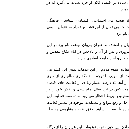
ی
ساده
تر
اقتصاد
کلان
از
خرد
نشات
می
گیرد
که
در
دهیم
.
ثر
صحنه
های
اجتماعی،
اقتصادی،
سیاسی،
فرهنگی
جا
که
می
توان
از
این
قشر
پر
تعداد
به
عنوان
بازویی
نام
برد
.
یان
و
اصناف
به
عنوان
بازوان
نهضت
نام
برده
و
این
یروزی
و
پس
از
آن
و
بالاخص
در
ایام
دفاع
مقدس
و
نظام
و
آحاد
جامعه
اسلامی
دارند
.
فاده
عموم
مردم
از
این
خدمات
نقش
این
قشر
می
د
.
از
سویی
با
توجه
به
نامگذاری
سالجاری
از
سوی
از
آنجا
که
درصد
بسیار
زیادی
از
فعالیت
های
اقتصاد
مت
کش
در
این
سال
تمام
سعی
و
تلاش
خود
را
در
ئولین
ذیربط
انتظار
می
رود
به
تناسب
فعالیت
این
حل
و
رفع
موانع
و
مشکلات
موجود
در
مسیر
فعالیت
اده
تا
انشاا
...
شاهد
تحقق
اقتصاد
مقاومتی
مد
نظر
الان
این
حوزه
دوام
توفیقات
این
عزیزان
را
از
درگاه