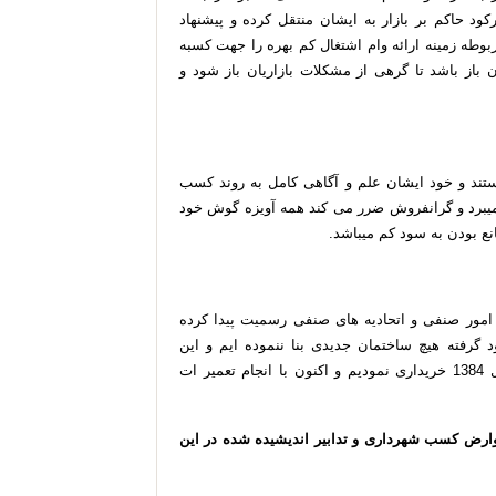
کود
حاکم
بر
بازار
به
ایشان
منتقل
کرده
و
پیشنهاد
بوطه
زمینه
ارائه
وام
اشتغال
کم
بهره
را
جهت
کسبه
ن
باز
باشد
تا
گرهی
از
مشکلات
بازاریان
باز
شود
و
تند
و
خود
ایشان
علم
و
آگاهی
کامل
به
روند
کسب
یبرد
و
گرانفروش
ضرر
می
کند
همه
آویزه
گوش
خود
نع
بودن
به
سود
کم
میباشد
.
امور
صنفی
و
اتحادیه
های
صنفی
رسمیت
پیدا
کرده
د
گرفته
هیچ
ساختمان
جدیدی
بنا
ننموده
ایم
و
این
1384
خریداری
نمودیم
و
اکنون
با
انجام
تعمیر
ات
ارض
کسب
شهرداری
و
تدابیر
اندیشیده
شده
در
این