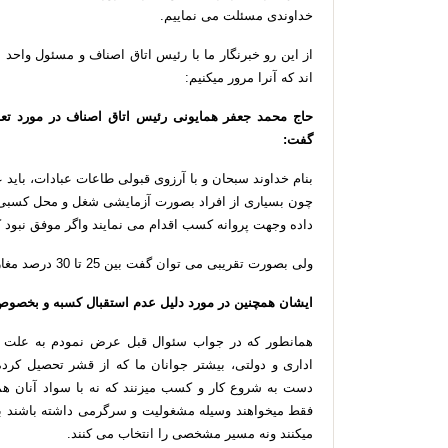
خداوندی
مسئلت
می
نماییم
.
از
این
رو
خبرنگار
ما
با
رئیس
اتاق
اصناف
و
مسئول
واحد
ب
اند
که
آنرا
مرور
میکنیم
:
حاج
محمد
جعفر
همایونی
رئیس
اتاق
اصناف
در
مورد
تعد
گفت
:
بنام
خداوند
سبحان
و
با
آرزوی
قبولی
طاعات
عبادات،
باید
ع
چون
بسیاری
از
افراد
بصورت
آزمایشی
شغل
و
محل
کسبی
داده
وجهت
پروانه
کسب
اقدام
می
نمایند
واگر
موفق
نبود
ک
ولی
بصورت
تقریبی
می
توان
گفت
بین
25
تا
30
درصد
مغا
ایشان
همچنین
در
مورد
دلیل
عدم
استقبال
کسبه
و
بخصوص
همانطور
که
در
جواب
سئوال
قبل
عرض
نمودم
به
علت
اداری
و
دولتی،
بیشتر
جوانان
ما
که
از
قشر
تحصیل
کرده
دست
به
شروع
کار
و
کسب
میزنند
که
نه
با
سواد
آنان
هم
فقط
میخواهند
وسیله
مشغولیت
و
سرگرمی
داشته
باشند
ب
میکنند
ونه
مسیر
مشخصی
را
انتخاب
می
کنند
.