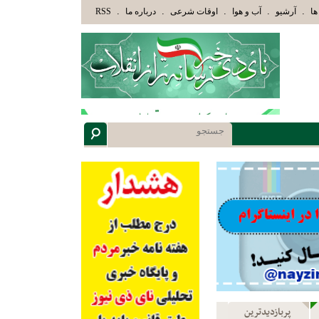
لَئِكَ الَّذِينَ هَدَاهُمُ اللَّهُ وَأُوْلَئِكَ هُمْ أُوْلُوا الْأَلْبَابِ» عاقلان هدایت یافته،حرفها را میشن
.
.
.
.
.
ها
آرشیو
آب و هوا
اوقات شرعی
درباره ما
RSS
پربازدیدترین