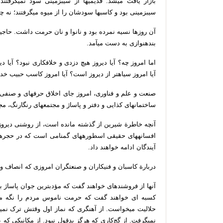
بازار
یافت
می
شد
.
قدیمی
ها
از
سیب
زمینی
سود
نمی
گرفتند؛
سیب
زمینی
بود
و
کاسب
ها
سودشان
را
از
میوه
می
گرفتند؛
نه
چی
آن
روزها
نسیه
نمرده
بود
و
نانوا
و
نان
حرمت
داشت
.
حاجی
بنده
نوازی
به
دست
می
آمد
.
اما
امروز
چه؟
آیا
دیروز
هیچ
دزدی
و
خلافکاری
نبود؟
آیا
دی
آیا
امروز
سیاه
تر
از
دیروز
است؟
آیا
امروز
کاسب
حبیب
خدا
صنعت
و
علم
و
فناوری،
امروز
جای
اخلاق
حرفه
ای
و
صنفی
ساختمان
های
کذایی
و
دفتر
و
پاساژ
و
مجتمع
های
رنگارنگ،
مج
آنچه
خاطرة
شیرین
از
گذشته
مانده
است،
از
روشنی
دیروز
افسانه
های
حقیقی
اسطوره
های
گمنامی
است
که
در
حجره
آیندگان
ادامه
خواهند
داد
.
دربارة
کاسبان
و
فنی
کاران
و
صنعت
گران
امروزی
که
انصاف
و
آنها
از
فروشنده
ای
خواهند
گفت
که
مؤدب
ترین
جوان
پاساژ
ب
کسبه
ای
خواهند
گفت
که
حرمت
ناموس
مردم
را
نگه
م
حلالیت
می
خواست
.
از
آهنگری
که
نماز
اول
وقتش
ترک
نمی
نمی
گرفت
.
از
گچ
کاری
که
هرگز
بدقول
نبود
.
از
مکانیکی
که
ب