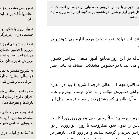
شهرداری با کمک شوراهای شهرعوارض کسب و پیشه و... را تا حدود 5 برابر یا بیشتر افزایش داده واین از عهده پرداخت کسبه
بررسی مشکلات زندان
انه کسب هستند/از شهرداری و شورا خواهشمندیم به گونه ای برنامه ریزی نمایند
مجلس؛ تأکید بر حمایت ا
نباشند
آنان
پیاده‌روی باشکوه جام
حسینی در نی‌ریز برگز
د،
این
نهادها
توسط
خود
مردم
اداره
مى
شوند
و
در
جلسه شورای آموزش
.
مردادماه در سالن اجت
له
در
این
روز
مجامع
امور
صنفى
سراسر
کشور،
پرورش شهرستان برگز
مى
آیند
تا
در
خصوص
مشکلات
اصناف
به
تبادل
نظر
شروع مقتدرانه نمایند
فوتسال استان؛ ستارگا
متوالی صدرنشین شد
ب
الامر
(
عجه
ا
...
تعالی
فرجه
الشریف
)
بود
در
مغازة
فرمانده انتظامی شهر
واهی
تعمیرش
می
کنم
و
به
فلان
قیمت
می
خرم
و
همه
اجرای طرح ارتقای امن
به
آن
طلبه
ای
که
مشتاق
دیدار
بود
و
فرمود
:
مثل
این
پارک‌ها و تفرجگاه‌های
تداوم حضور میدانی 
نماینده مجلس؛ فرماندا
رزق
روزشان؛
اصلاً
روزی
یعنی
همین
رزق
روز
!
کاسب
نیروهای اعزامی شهرست
اس
را
بدون
سود
می
فروخت
تا
روزی
نو
روزی
از
نو
!
ان
تر
بخرند
و
گرسنه
نمانند
و
هر
روز
کالای
تازه
تر
در
کمک‌های اولیه عرق‌