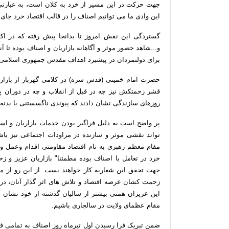
جهت
حرکت
در
این
مسیر
از
خرد
به
کلان
است،
به
عبارت
این
وادی
ما
می
توانیم
اصناف
را
در
قالب
اقتصاد
خرد
جای
گستردگی
این
نقش
امروز
تا
بدانجا
پیش
رفته
که
در
اک
و
...
شاهد
حضور
موثر
و
آگاهانه
بازاریان
و
اصناف
بوده
تا
آن
برای
دولتمردان
در
پیشبرد
اهداف
مقدس
جمهوری
اسلامی
حضرت
امام
خمینی
(
قدس
سره
)
در
کلامی
گهربار
از
بازار
قشر
زحمتکش
نیز
چه
در
قبل
از
انقلاب
و
چه
در
دوران
پ
روزهای
سازندگی
نشان
دادند
که
پیوندی
ناگسستنی
با
بدنه
پر
واضح
است
به
دلیل
فراگیر
بودن
خدمات
بازاریان
و
است
تواند
نقشی
موثر
و
سازنده
در
مراودات
اجتماعی
نیز
باش
مقام
معظم
رهبری
به
نام
اقتصاد
مقاومتی
اقدام
وعمل
و
خرد
در
تعامل
با
اصناف
بوده
مطمئنا
"
بازاریان
عزیز
و
زح
جهت
تحقق
این
شعاربه
کار
خواهند
بست
.
از
این
رو
از
مس
زحمت
کشان
عرصه
اقتصاد
و
تلاش
های
اثر
گذار
آنان،
در
این
عزیزان
همتی
بیشتر
از
سالیان
گذشته
از
خود
نشان
د
مقام
عظمای
ولایت
در
سالجاری
باشیم
.
ضمن
تبریک
فرا
رسیدن
اول
تیرماه
روز
اصناف
به
تمامی
فع