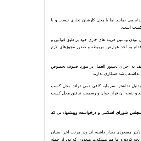
دام
می
نمایند
اما
یا
محل
کارشان
تجاری
نیست
و
یا
سب
است
.
ن
بودن
وتامین
هزینه
های
جاری
خود
بر
طیق
قوانین
و
دام
به
اخذ
عوارض
مربوطه
و
صدور
مجوزهای
لازم
ف
به
اجرای
دستور
العمل
در
مورد
صنوف
بخصوص
نداشته
باشد
همکاری
ندارند
.
بدلیل
نداشتن
سرمایه
کافی
نمی
تواند
محل
کسب
د
و
نتیجه
آن
فرار
جوان
و
رسمیت
نیافتن
محل
کسب
مجلس
شورای
اسلامی
و
درخواست
وپیشنهاداتی
که
دکتر
مسعودی
دیدار
داشته
اند
ودر
مرتب
آخر
ایشان
نجه
کرده
و
ما
هم
مشکلات
متعددی
که
بود
از
جمله