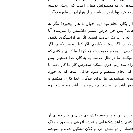
ننده
ای
که
محصولش
همان
است
که
رویش
نوشته
نمی
کرد
پولدارترین
باشد
و
از
هزاران
اسطوره
دیگر
.
رایگان
انجام
می
دادیم،
جهان
به
هم
می
خورد؟
مگر
نه
اند؟
پس
چرا
حرص
بیشتر
داشتنش
را
می
زنیم؟
آیا
که
دارد،
یک
عبادت
است
.
اگر
ما
آرایشگری
نکنیم،
نکنیم،
اگر
درخت
نکاریم،
اگر
کولر
تعمیر
نکنیم،
اگر
کسی
به
مردم
خدمت
خواهد
کرد؟
ما
کاری
میکنیم
که
می
کنند
.
ما
در
حال
خدمت
به
بندگان
خدا
هستیم
.
پس
راه
بیندازیم
.
فرق
نمی
کند
سفارش
کار
ما
کم
باشد
یا
که
انجام
می
دهیم
و
سود
حلالی
است
که
به
خورد
ری
می
شنویم
.
ما
برای
بندگان
خدا
کاری
می
کنیم
و
رق
باشد
چه
نباشد
.
چه
روزنامه
باشد
چه
نباشد
.
چه
تاریخ
این
مرز
و
بوم
نقش
بی
بدیل
و
سازنده
ای
از
کنیم
شاهد
شکوفایی
و
نقش
آفرینی
و
حضور
پررنگ
قتصاد
از
دو
بخش
خرد
و
کلان
تشکیل
شده
و
همیشه