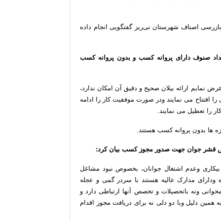
ازرسی
اصناف
شهرستان
نی
ریز
گفتگویی
انجام
داده
اد
صنوف
دارای
پروانه
کسب
و
بدون
پروانه
کسب
رض
نمایم
ارائه
بیلان
صحیح
و
دقیق
آن
امکان
ندارد،
را
افتتاح
می
نمایند
ودر
صورت
موفقیت
کار
را
ادامه
ار
را
تعطیل
می
نمایند
.
زه
ها
بدون
پروانه
کسب
هستند
.
قشر
جوان
جهت
صدور
مجوز
کسب
بیان
کرد
:
بیکاری
وعدم
اشتغال
جوانان،
بخصوص
نبود
مشاغل
ودارای
مدارک
عالیه
هستند
با
سردر
گمی
و
عجله
خوانی
ونه
باتحصیلات
و
تخصص
آنها
ارتباطی
دارد
و
ه
همین
دلیل
وبا
دو
دلی
نه
برای
دریافت
مجوز
اقدام