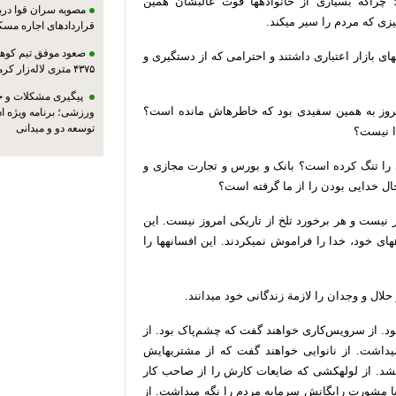
چراکه
بسیاری
از
خانواده
ها
قوت
غالبشان
همین
مصوبه سران قوا دربا
زی
که
مردم
را
سیر
می
کند
.
قراردادهای اجاره مسک
صعود موفق تیم کوهنو
های
بازار
اعتباری
داشتند
و
احترامی
که
از
دستگیری
و
۴۳۷۵ متری لاله‌زار کرمان
پیگیری مشکلات و حم
روز
به
همین
سفیدی
بود
که
خاطره
اش
مانده
است؟
ورزشی؛ برنامه ویژه ا
توسعه دو و میدانی
نیست؟
را
تنگ
کرده
است؟
بانک
و
بورس
و
تجارت
مجازی
و
ال
خدایی
بودن
را
از
ما
گرفته
است؟
نیست
و
هر
برخورد
تلخ
از
تاریکی
امروز
نیست
.
این
های
خود،
خدا
را
فراموش
نمی
کردند
.
این
افسانه
ها
را
حلال
و
وجدان
را
لازمة
زندگانی
خود
می
دانند
.
ود
.
از
سرویس
کاری
خواهند
گفت
که
چشم
پاک
بود
.
از
ی
داشت
.
از
نانوایی
خواهند
گفت
که
از
مشتری
هایش
شد
.
از
لوله
کشی
که
ضایعات
کارش
را
از
صاحب
کار
ا
مشورت
رایگانش
سرمایه
مردم
را
نگه
می
داشت
.
از