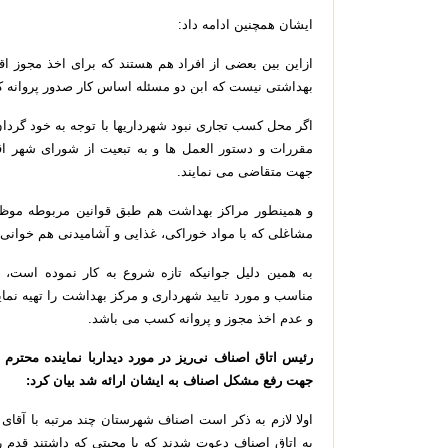
ایشان
همچنین
ادامه
داد
:
ازاین
بین
بعضی
از
افراد
هم
هستند
که
برای
اخذ
مجوز
اق
بهداشتی
نیست
که
ابن
دو
مسئله
اساس
کار
صدور
پروانه
ک
اگر
محل
کسب
تجاری
نبود
شهرداریها
با
توجه
به
خود
گردا
مقررات
و
دستور
العمل
ها
و
به
تبعیت
از
شورای
شهر
اق
جهت
متقاضی
می
نمایند
.
و
همینطور
مراکز
بهداشت
هم
طبق
قوانین
مربوطه
موظ
مشاغلی
که
با
مواد
خوراکی،
غذایی
و
آشامیدنی
هم
خوانی
به
همین
دلیل
جوانیکه
تازه
شروع
به
کار
نموده
است،
مناسب
و
مورد
تایید
شهرداری
و
مرکز
بهداشت
را
تهیه
نمای
و
عدم
اخذ
مجوز
و
پروانه
کسب
می
باشد
.
رئیس
اتاق
اصناف
نی
ریز
در
مورد
دیداربا
نماینده
محترم
جهت
رفع
مشکل
اصناف
به
ایشان
ارائه
شد
بیان
کرد
:
اولا
لازم
به
ذکر
است
اصناف
شهرستان
چند
مرتبه
با
آقای
به
اتاق
اصناف
دعوت
شدند
که
با
محبتی
که
داشتند
قدم
ر