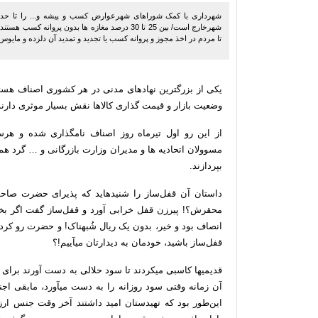
شهرخارج است/ بین 25 تا 30 درصد مغازه ها بدون پرو
تا مردم در اخذ مجوز و پروانه کسب یا تجدید و تمدید آن دلزده و مایوس 
یکی
از
بزرگترین
نهادهاى
مدنى
در
هر
کشورى
اصناف
هستن
وضعیت
بازار
و
قیمت
گذارى
کالاها
نقش
بسیار
موثرى
دارند
از
این
رو
اول
تیرماه
روز
اصناف
نامگذارى
شده
و
هرسا
مسوولان
اتحادیه
ها
و
مدیران
وزارت
بازرگانى
و
…
گرد
هم
بپردازند
.
داستان
آن
قفل
ساز
را
شنیده
اید
که
پذیرای
حضرت
صاح
محقرش؟
!
پیرزن
قفل
خرابی
آورد
و
قفل
ساز
گفت
اگر
بخ
انصاف
بود
و
خیر،
بدون
یک
ریال
شُبه
ناک
!
و
حضرت
رو
کرد
قفل
ساز
باشید،
خودمان
به
دیدارتان
می
آییم
!
؟
قدیمی
ها
کاسبی
می
کردند
تا
سود
حلالی
به
دست
آورند
برای
آن
زمانه
وقتی
سود
روزانه
را
به
دست
می
آورد،
مابقی
اجن
این
طور
بود
که
تهی
دستان
امید
داشتند
آخر
وقت
جنس
ارز