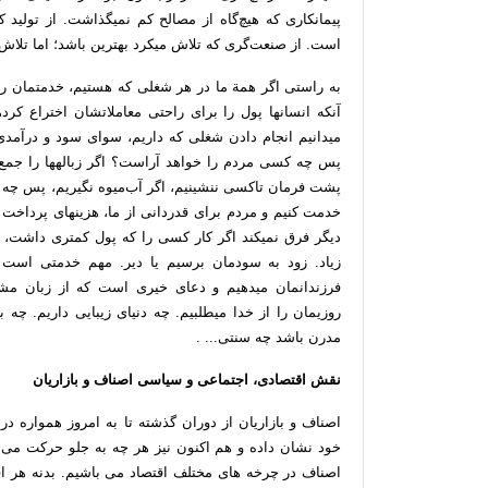
پیمان
کاری
که
هیچ
گاه
از
مصالح
کم
نمی
گذاشت
.
از
تولید
ک
است
.
از
صنعت
گری
که
تلاش
می
کرد
بهترین
باشد؛
اما
تلاش
به
راستی
اگر
همة
ما
در
هر
شغلی
که
هستیم،
خدمتمان
را
آنکه
انسان
ها
پول
را
برای
راحتی
معاملاتشان
اختراع
کرده
می
دانیم
انجام
دادن
شغلی
که
داریم،
سوای
سود
و
درآمدی
پس
چه
کسی
مردم
را
خواهد
آراست؟
اگر
زباله
ها
را
جمع
پشت
فرمان
تاکسی
ننشینیم،
اگر
آب
میوه
نگیریم،
پس
چه
خدمت
کنیم
و
مردم
برای
قدردانی
از
ما،
هزینه
ای
پرداخت
دیگر
فرق
نمی
کند
اگر
کار
کسی
را
که
پول
کمتری
داشت،
زیاد
.
زود
به
سودمان
برسیم
یا
دیر
.
مهم
خدمتی
است
فرزندانمان
می
دهیم
و
دعای
خیری
است
که
از
زبان
مشت
روزی
مان
را
از
خدا
می
طلبیم
.
چه
دنیای
زیبایی
داریم
.
چه
ب
مدرن
باشد
چه
سنتی
... .
نقش
اقتصادی،
اجتماعی
و
سیاسی
اصناف
و
بازاریان
اصناف
و
بازاریان
از
دوران
گذشته
تا
به
امروز
همواره
در
خود
نشان
داده
و
هم
اکنون
نیز
هر
چه
به
جلو
حرکت
می
اصناف
در
چرخه
های
مختلف
اقتصاد
می
باشیم
.
بدنه
هر
ا