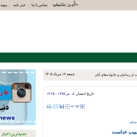
«الَّذِينَ يَسْتَمِعُونَ الْقَوْلَ فَيَتَّبِعُونَ أَحْسَنَهُ أُوْ
.
.
تماس با ما
خبر نامه
پیوند 
جمعه ۱۶ مرداد ۱۴۰۵
ز زندانیان و خانواده‌های آنان
تاریخ انتشار:
۰۵ تير ۱۳۹۵ - ۱۴:۴۵
اصناف
بیب خداست
جدیدترین اخبار