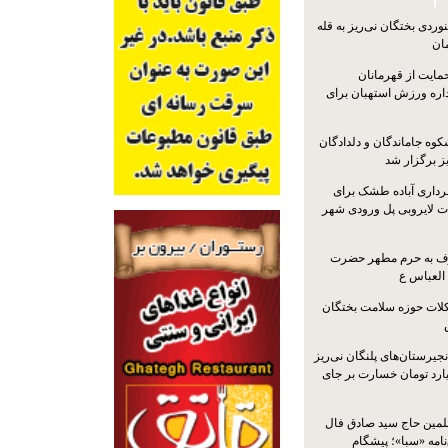
ردی بختگان نی‌ریز به قله
ایت از قهرمانان
داره ورزش استهبان برای
کوه جاماندگان و دلدادگان
ز برگزار شد
رداری آباده طشک برای
ات لایروبی پل ورودی شهر
شرف به حرم مطهر حضرت
 العباس ع
ات حوزه سلامت بختگان
جیرستان‌های پلنگان نی‌ریز
انگاری، ۱.۳ میلیارد تومان خسارت بر جای
لمین حاج سید صادق فال
نامه «سبا»؛ پیشگام