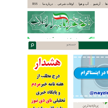
ْ أُوْلُوا الْأَلْبَابِ» عاقلان هدایت یافته،حرفها را میشنوند و سپس بهترین را انتخاب میکنند(سوره مبارکه زمر 
.
.
.
.
.
ها
آرشیو
آب و هوا
اوقات شرعی
درباره ما
RSS
پربازدیدترین