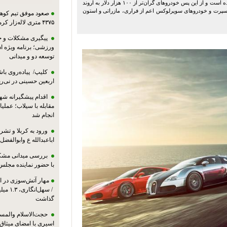
قوانین و مقررات ورود خودروهای وارداتی به منطقه آزاد اروند تغییر کرده است و از این پس خودروهای گران‌تر از ۱۰۰ هزار دلار به اروند
راسپرت و خودروهای سوپرلوکس اعم از فراری، مازراتی و استون
صعود موفق تیم کوهنو
۴۳۷۵ متری لاله‌زار کرمان
پیگیری مشکلات و حم
ورزشی؛ برنامه ویژه ا
توسعه دو و میدانی
کلیپ/ پیاده‌روی باش
اربعین حسینی در نی‌ری
اقدام پیشگیرانه شه
مقابله با سیلاب؛ عملی
انجام شد
ورود به کربلا و ت
اباعبدالله ع وابوالفضل
بررسی میدانی مشکل
با حضور نماینده مجلس
مهار آتش‌سوزی در ان
/ سهل‌
گذاشت
حجت‌الاسلام والمس
اسیری با امضای میثاق‌