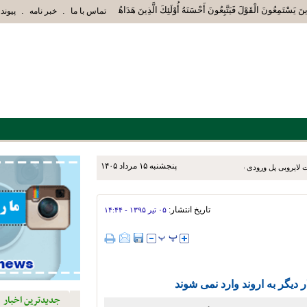
َ يَسْتَمِعُونَ الْقَوْلَ فَيَتَّبِعُونَ أَحْسَنَهُ أُوْلَئِكَ الَّذِينَ هَدَاهُمُ اللَّهُ وَأُوْلَئِكَ هُم
.
.
تماس با ما
خبر نامه
پیوند 
پنجشنبه ۱۵ مرداد ۱۴۰۵
 لایروبی پل ورودی شهر انجام
تاریخ انتشار:
۰۵ تير ۱۳۹۵ - ۱۴:۴۴
جدیدترین اخبار