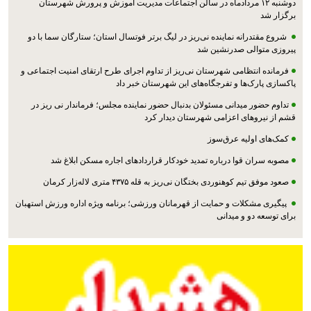
دوشنبه ۱۲ مردادماه در سالن اجتماعات مدیریت آموزش و پرورش شهرستان
برگزار شد
شروع مقتدرانه نماینده نی‌ریز در لیگ برتر فوتسال استان؛ ستارگان سما با دو
پیروزی متوالی صدرنشین شد
فرمانده انتظامی شهرستان نی‌ریز از تداوم اجرای طرح ارتقای امنیت اجتماعی و
پاکسازی پارک‌ها و تفرجگاه‌های این شهرستان خبر داد
تداوم حضور میدانی مسئولان بدنبال حضور نماینده مجلس؛ فرماندار نی ریز در
قشم از نیروهای اعزامی شهرستان دیدار کرد
کمک‌های اولیه عرق‌سوز
مصوبه سران قوا درباره تمدید خودکار قراردادهای اجاره مسکن ابلاغ شد
صعود موفق تیم کوهنوردی بختگان نی‌ریز به قله ۴۳۷۵ متری لاله‌زار کرمان
پیگیری مشکلات و حمایت از قهرمانان ورزشی؛ برنامه ویژه اداره ورزش استهبان
برای توسعه دو و میدانی