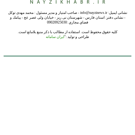
نشانی ایمیل: info@nayzinews.ir - صاحب امتیاز و مدیر مسئول : محمد مهدی توکل
- نشانی دفتر: استان فارس - شهرستان نی ریز - خیابان ولی عصر عج - پيامك و
فضاي مجازي :09020925030
کلیه حقوق محفوظ است. استفاده از مطالب با ذکر منبع بلامانع است.
طراحی و تولید :"
ایران سامانه