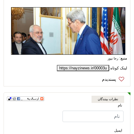
منبع:
رجا نیوز
لینک کوتاه:
https://nayzinews.ir/00003u
نظرات بینندگان
نام
ایمیل