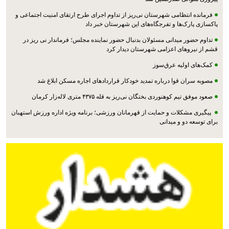
فرمانده انتظامی شهرستان نی‌ریز از تداوم اجرای طرح ارتقای امنیت اجتماعی و
پاکسازی پارک‌ها و تفرجگاه‌های این شهرستان خبر داد
تداوم حضور میدانی مسئولان بدنبال حضور نماینده مجلس؛ فرماندار نی ریز در
قشم از نیروهای اعزامی شهرستان دیدار کرد
کمک‌های اولیه عرق‌سوز
مصوبه سران قوا درباره تمدید خودکار قراردادهای اجاره مسکن ابلاغ شد
صعود موفق تیم کوهنوردی بختگان نی‌ریز به قله ۴۳۷۵ متری لاله‌زار کرمان
پیگیری مشکلات و حمایت از قهرمانان ورزشی؛ برنامه ویژه اداره ورزش استهبان
برای توسعه دو و میدانی