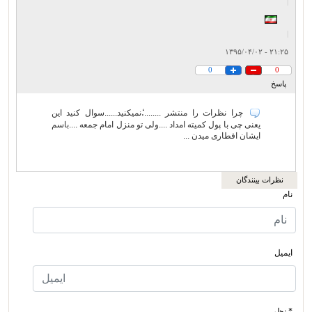
|
|
۲۱:۲۵ - ۱۳۹۵/۰۴/۰۲
0
0
پاسخ
چرا نظرات را منتشر .........ٔنمیکنید......سوال کنید این
یعنی چی با پول کمیته امداد ....ولی تو منزل امام جمعه ....باسم
ایشان افطاری میدن ...
نظرات بینندگان
نام
ایمیل
* نظر