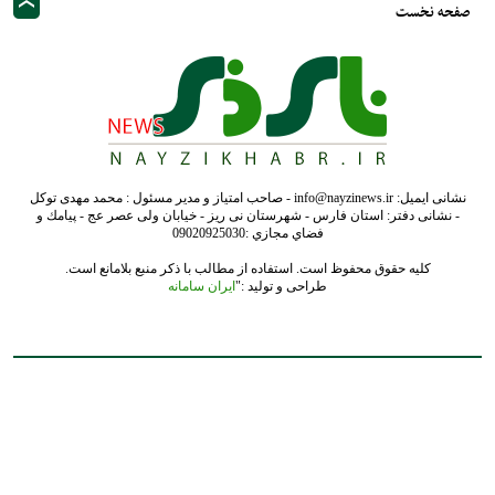
صفحه نخست
نشانی ایمیل: info@nayzinews.ir - صاحب امتیاز و مدیر مسئول : محمد مهدی توکل
- نشانی دفتر: استان فارس - شهرستان نی ریز - خیابان ولی عصر عج - پيامك و
فضاي مجازي :09020925030
کلیه حقوق محفوظ است. استفاده از مطالب با ذکر منبع بلامانع است.
طراحی و تولید :"
ایران سامانه