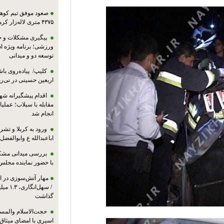
صعود موفق تیم کوهنو
۴۳۷۵ متری لاله‌زار کرمان
پیگیری مشکلات و حم
ورزشی؛ برنامه ویژه ا
توسعه دو و میدانی
کلیپ/ پیاده‌روی باش
اربعین حسینی در نی‌ری
اقدام پیشگیرانه شه
مقابله با سیلاب؛ عملی
انجام شد
ورود به کربلا و ت
اباعبدالله ع وابوالفضل
بررسی میدانی مشکل
با حضور نماینده مجلس
مهار آتش‌سوزی در ان
/ سهل‌
گذاشت
حجت‌الاسلام والمس
اسیری با امضای میثاق‌