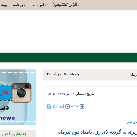
«الَّذِينَ يَسْتَمِعُونَ الْقَوْلَ فَيَتَّبِعُونَ أَحْسَنَهُ أُوْلَئِ
.
.
تماس با ما
خبر نامه
پیوند 
پنجشنبه ۱۵ مرداد ۱۴۰۵
زش استهبان برای توسعه دو و
تاریخ انتشار:
۰۲ تير ۱۳۹۵ - ۰۸:۰۵
ی نیوز:
 به گردنه لای رز ، بامداد دوم تیرماه
جدیدترین اخبار