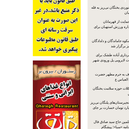
ردی بختگان نی‌ریز به قله
ایت از قهرمانان
داره ورزش استهبان برای
کوه جاماندگان و دلدادگان
ز برگزار شد
رداری آباده طشک برای
ات لایروبی پل ورودی شهر
شرف به حرم مطهر حضرت
 العباس ع
ات حوزه سلامت بختگان
جیرستان‌های پلنگان نی‌ریز
انگاری، ۱.۳ میلیارد تومان خسارت بر جای
لمین حاج سید صادق فال
نامه «سبا»؛ پیشگام