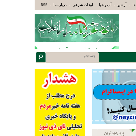
كَ الَّذِينَ هَدَاهُمُ اللَّهُ وَأُوْلَئِكَ هُمْ أُوْلُوا الْأَلْبَابِ» عاقلان هدایت یافته،حرفها را میشنوند
.
.
.
.
.
ها
آرشیو
آب و هوا
اوقات شرعی
درباره ما
RSS
پربازدیدترین