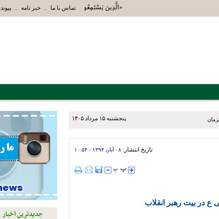
«الَّذِينَ يَسْتَمِعُونَ الْقَوْلَ فَيَتَّبِعُونَ أَحْسَنَهُ أُ
.
.
تماس با ما
خبر نامه
پیوند 
پنجشنبه ۱۵ مرداد ۱۴۰۵
تاریخ انتشار:
۰۸ آبان ۱۳۹۴ - ۱۰:۵۴
 ع در بیت رهبر انقلاب
جدیدترین اخبار