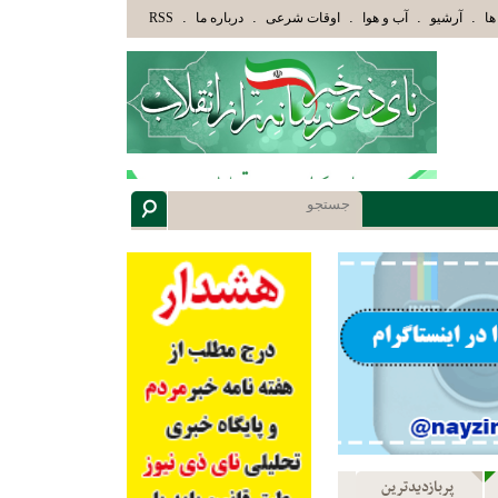
وْلَئِكَ الَّذِينَ هَدَاهُمُ اللَّهُ وَأُوْلَئِكَ هُمْ أُوْلُوا الْأَلْبَابِ» عاقلان هدایت یافته،حرفها را م
.
.
.
.
.
ها
آرشیو
آب و هوا
اوقات شرعی
درباره ما
RSS
پربازدیدترین