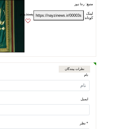
منبع:
رجا نیوز
لینک
https://nayzinews.ir/00003s
کوتاه:
نظرات بینندگان
نام
ایمیل
* نظر