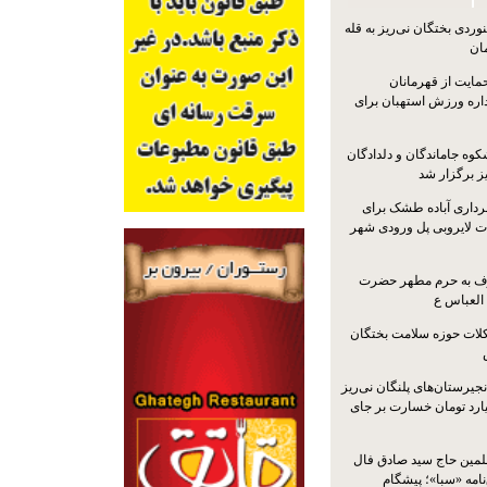
ردی بختگان نی‌ریز به قله
ایت از قهرمانان
داره ورزش استهبان برای
کوه جاماندگان و دلدادگان
ز برگزار شد
رداری آباده طشک برای
ات لایروبی پل ورودی شهر
شرف به حرم مطهر حضرت
 العباس ع
ات حوزه سلامت بختگان
جیرستان‌های پلنگان نی‌ریز
انگاری، ۱.۳ میلیارد تومان خسارت بر جای
لمین حاج سید صادق فال
نامه «سبا»؛ پیشگام