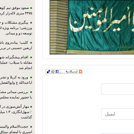
صعود موفق تیم کوهنو
۴۳۷۵ متری لاله‌زار کرمان
پیگیری مشکلات و حم
ورزشی؛ برنامه ویژه ا
توسعه دو و میدانی
کلیپ/ پیاده‌روی باش
اربعین حسینی در نی‌ری
اقدام پیشگیرانه شه
مقابله با سیلاب؛ عملی
انجام شد
ورود به کربلا و ت
اباعبدالله ع وابوالفضل
بررسی میدانی مشکل
با حضور نماینده مجلس
مهار آتش‌سوزی در ان
/ سهل‌
گذاشت
حجت‌الاسلام والمس
اسیری با امضای میثاق‌