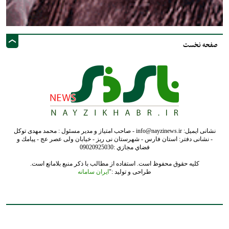
صفحه نخست
نشانی ایمیل: info@nayzinews.ir - صاحب امتیاز و مدیر مسئول : محمد مهدی توکل
- نشانی دفتر: استان فارس - شهرستان نی ریز - خیابان ولی عصر عج - پيامك و
فضاي مجازي :09020925030
کلیه حقوق محفوظ است. استفاده از مطالب با ذکر منبع بلامانع است.
طراحی و تولید :"
ایران سامانه