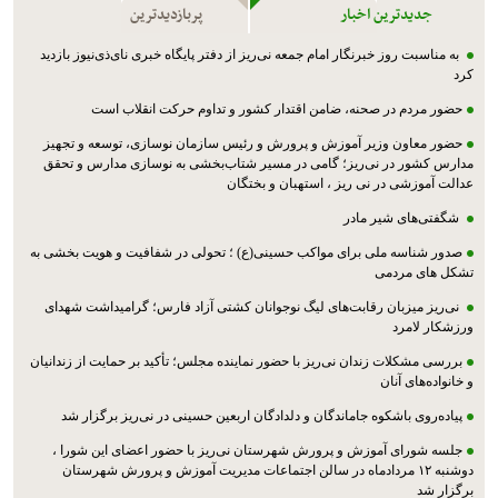
جدیدترین اخبار
پربازدیدترین
به مناسبت روز خبرنگار امام جمعه نی‌ریز از دفتر پایگاه خبری نای‌ذی‌نیوز بازدید
کرد
حضور مردم در صحنه، ضامن اقتدار کشور و تداوم حرکت انقلاب است
حضور معاون وزیر آموزش و پرورش و رئیس سازمان نوسازی، توسعه و تجهیز
مدارس کشور در نی‌ریز؛ گامی در مسیر شتاب‌بخشی به نوسازی مدارس و تحقق
عدالت آموزشی در نی ریز ، استهبان و بختگان
شگفتی‌های شیر مادر
صدور شناسه ملی برای مواکب حسینی(ع) ؛ تحولی در شفافیت و هویت بخشی به
تشکل های مردمی
نی‌ریز میزبان رقابت‌های لیگ نوجوانان کشتی آزاد فارس؛ گرامیداشت شهدای
ورزشکار لامرد
بررسی مشکلات زندان نی‌ریز با حضور نماینده مجلس؛ تأکید بر حمایت از زندانیان
و خانواده‌های آنان
پیاده‌روی باشکوه جاماندگان و دلدادگان اربعین حسینی در نی‌ریز برگزار شد
جلسه شورای آموزش و پرورش شهرستان نی‌ریز با حضور اعضای این شورا ،
دوشنبه ۱۲ مردادماه در سالن اجتماعات مدیریت آموزش و پرورش شهرستان
برگزار شد