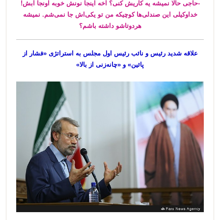
-حاجی حالا نمیشه یه کاریش کنی؟ آخه اینجا نونش خوبه اونجا آبش!
خداوکیلی این صندلی‌ها کوچیکه من تو یکی‌اش جا نمی‌شم. نمیشه
هردوتاشو داشته باشم؟
علاقه شدید رئیس و نائب رئیس اول مجلس به استراتژی «فشار از
پائین» و «چانه‌زنی از بالا»