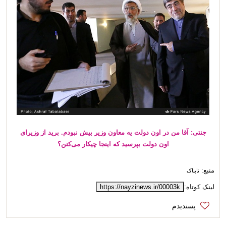
جنتی: آقا من در اون دولت یه معاون وزیر بیش نبودم. برید از وزیرای
اون دولت بپرسید که اینجا چیکار می‌کنن؟
منبع:
تابناک
لینک کوتاه:
https://nayzinews.ir/00003k