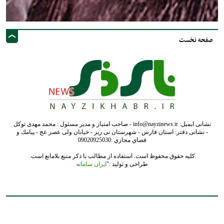
صفحه نخست
نشانی ایمیل: info@nayzinews.ir - صاحب امتیاز و مدیر مسئول : محمد مهدی توکل
- نشانی دفتر: استان فارس - شهرستان نی ریز - خیابان ولی عصر عج - پيامك و
فضاي مجازي :09020925030
کلیه حقوق محفوظ است. استفاده از مطالب با ذکر منبع بلامانع است.
طراحی و تولید :"
ایران سامانه