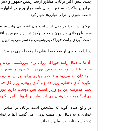
چندی پیش اکبر ترکان، مشاور ارشد رئیس جمهور و دبیر 
ایران در واکنش به خبر ارسال نامه چهار وزیر در اظهارنظر
«مفت خوری و حرام خواری»
متهم
کرد.
ترکان در ابتدا در یکی از سایت های اقتصادی وابسته ب
وزیر با روحانی پیرامون وضعیت رکود در بازار بورس و اقت
دست آوردن رانت خوراک پتروشیمی و دسترسی به «پول 
در ادامه بخشی از مصاحبه ایشان را ملاحظه می نمایید:
آن‌ها به دنبال رانت خوراک ارزان برای پتروشیمی بودند و ه
طبیب‌نیا این بود که شاخص بورس بالا برود و تصور می‌
سودشان بالا می‌رود و شاخص بهتری برای بورس به ارمغا
تحت مدیریت این دو وزیر است. پس دوست دارند خورا
می‌آید؟ همه خوش‌شان می آید. بنابراین آن‌ها با این انگیزه 
در واقع همان گونه که مشخص است ترکان بر اساس این 
خواری و به دنبال پول مفت بودن، می گوید، آنها درخواست
درخواست نابجا پشیمان شده‌اند.