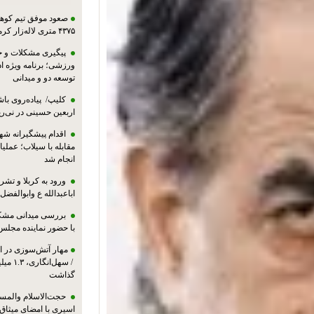
صعود موفق تیم کوهنو
۴۳۷۵ متری لاله‌زار کرمان
پیگیری مشکلات و حم
ورزشی؛ برنامه ویژه ا
توسعه دو و میدانی
کلیپ/ پیاده‌روی باش
اربعین حسینی در نی‌ری
اقدام پیشگیرانه شه
مقابله با سیلاب؛ عملی
انجام شد
ورود به کربلا و ت
اباعبدالله ع وابوالفضل
بررسی میدانی مشکل
با حضور نماینده مجلس
مهار آتش‌سوزی در ان
/ سهل‌
گذاشت
حجت‌الاسلام والمس
اسیری با امضای میثاق‌