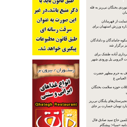
ردی بختگان نی‌ریز به قله
ایت از قهرمانان
داره ورزش استهبان برای
کوه جاماندگان و دلدادگان
ز برگزار شد
رداری آباده طشک برای
ات لایروبی پل ورودی شهر
شرف به حرم مطهر حضرت
 العباس ع
ات حوزه سلامت بختگان
جیرستان‌های پلنگان نی‌ریز
انگاری، ۱.۳ میلیارد تومان خسارت بر جای
لمین حاج سید صادق فال
نامه «سبا»؛ پیشگام