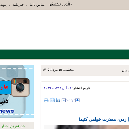
«الَّذِينَ يَسْتَمِعُونَ الْقَوْلَ فَيَتَّبِعُونَ أَحْسَنَهُ أُوْ
.
.
تماس با ما
خبر نامه
پیوند 
پنجشنبه ۱۵ مرداد ۱۴۰۵
تاریخ انتشار:
۰۸ آبان ۱۳۹۴ - ۱۰:۲۶
ا زدن، معذرت خواهی کنید!
جدیدترین اخبار