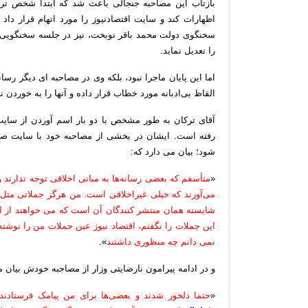
بازتاب این مصاحبه جنجالی باعث شد که ابتدا شخص ترک
اظهارات کند
و سایت اقتصادنیوز را مورد اتهام قرار دا
سخنگوی دولت محمد باقر نوبخت، نیز در جلسه سخنگویی د
را تعدیل نماید.
اما این پایان ماجرا نبود، بلکه وی در مصاحبه ای دیگر رس
الفاظ بی‌ادبانه مورد خطاب قرار داده و آنها را به خوردن
آقای ترکان به طور مشخص با دو بار اسم آوردن از سایت 
رفته است. ایشان در بخشی از مصاحبه خود با سایت صد
شود؛ بیان می دارد که:
«
متأسفم که بعضی رسانه‌ها به مبانی اخلاقی توجه ندارند 
می‌آورند که خیلی غیراخلاقی است. من هرگز جملاتی مثل م
شایسته همان منتشر کنندگان آن است که می خواهند از ای
این جملات را نگفتم، اقتصاد نیوز عین جملات من را نوشته
نمی دانم چه منظوری داشتند
».
و در ادامه پیرامون نارضایتی وزار از مصاحبه خودش بیان م
«
حتما دلخور شدند و بعضی‌ها برای من پیامک فرستادند ک