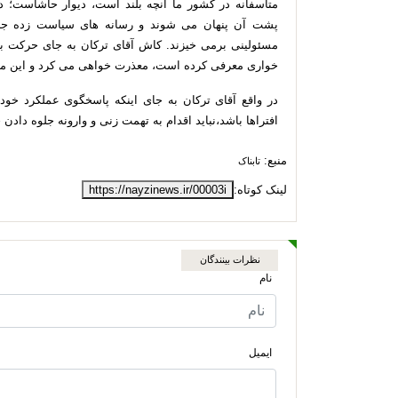
متأسفانه در کشور ما آنچه بلند است، دیوار حاشاست؛ د
پشت آن پنهان می شوند و رسانه های سیاست زده جن
مسئولینی برمی خیزند. کاش آقای ترکان به جای حرکت بر 
خواری معرفی کرده است، معذرت خواهی می کرد و این مس
در واقع آقای ترکان به جای اینکه پاسخگوی عملکرد خو
افتراها باشد،نباید اقدام به تهمت زنی و وارونه جلوه دادن
منبع:
تابناک
لینک کوتاه:
https://nayzinews.ir/00003i
نظرات بینندگان
نام
ایمیل