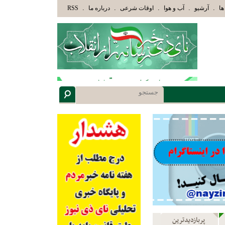
لَئِكَ الَّذِينَ هَدَاهُمُ اللَّهُ وَأُوْلَئِكَ هُمْ أُوْلُوا الْأَلْبَابِ» عاقلان هدایت یافته،حرفها را میش
.
.
.
.
.
ها
آرشیو
آب و هوا
اوقات شرعی
درباره ما
RSS
پربازدیدترین