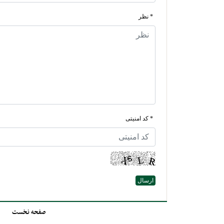
* نظر
* کد امنیتی
صفحه نخست