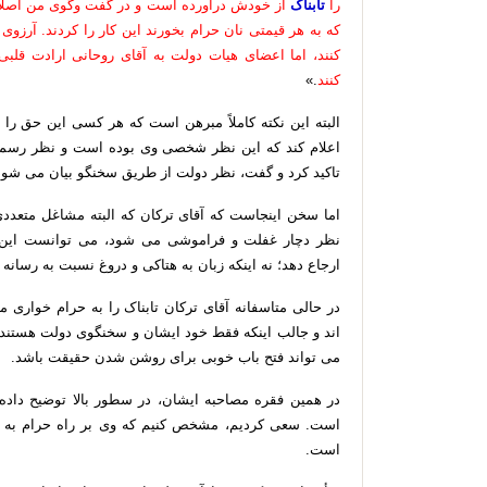
را
تابناک
از خودش درآورده است و در گفت وگوی من اصلا چنی
که به هر قیمتی نان حرام بخورند این کار را کردند. آرزوی
کنند، اما اعضای هیات دولت به آقای روحانی ارادت قلبی
کنند
.»
البته این نکته کاملاً مبرهن است که هر کسی این حق را 
اعلام کند که این نظر شخصی وی بوده است و نظر رسمی
تاکید کرد و گفت، نظر دولت از طریق سخنگو بیان می شود
اما سخن اینجاست که آقای ترکان که البته مشاغل متعددی
نظر دچار غفلت و فراموشی می شود، می توانست این
ارجاع دهد؛ نه اینکه زبان به هتاکی و دروغ نسبت به رسانه ه
در حالی متاسفانه آقای ترکان تابناک را به حرام خواری 
اند و جالب اینکه فقط خود ایشان و سخنگوی دولت هستند که
می تواند فتح باب خوبی برای روشن شدن حقیقت باشد.
در همین فقره مصاحبه ایشان، در سطور بالا توضیح داده 
است. سعی کردیم، مشخص کنیم که وی بر راه حرام به تابن
است.