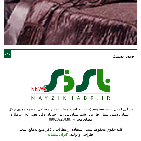
صفحه نخست
نشانی ایمیل: info@nayzinews.ir - صاحب امتیاز و مدیر مسئول : محمد مهدی توکل
- نشانی دفتر: استان فارس - شهرستان نی ریز - خیابان ولی عصر عج - پيامك و
فضاي مجازي :09020925030
کلیه حقوق محفوظ است. استفاده از مطالب با ذکر منبع بلامانع است.
طراحی و تولید :"
ایران سامانه