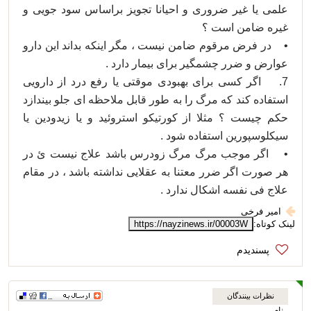
علمی یا غیر ضروری و احیانا تجویز براساس سود جویی و
غیره ضامن است ؟
• در فرض مرقوم ضامن نیست ، مگر اینکه بداند این دارو
عوارض و ضرر چشمگیر برای بیمار دارد .
7. اگر کسی برای بهبودی موقتی یا رفع درد از دارویی
استفاده کند که مرگ را به طور قابل ملاحظه ای جلو بیندازد
حکم چیست ؟ مثلا از کورتیکو استروئید و یا زیدودین یا
سیکلوسپورین استفاده شود .
• اگر موجب مرگ مرگ زودرس باشد علاج نیست ئ در
هر صورت اگر ضرر معتنا به عقلایی نداشته باشد ، در مقام
علاج فی نفسه اشکال ندارد .
امیر فرخی
لینک کوتاه:
https://nayzinews.ir/00003W
نظرات بینندگان
نام