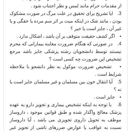
از مقدمات حرام مانند لمس و نظر اجتناب شود .
3. ایا تشریح برای تحقیق در علت مرگ در صورت مشکوک
بودن ، مانند شک در اینکه میت بر اثر سم مرده یا خفگی و یا
غیر آن ، جایز است یا خیر ؟
• اگر کشف حقیقت متوقف بر آن باشد ، اشکال ندارد .
4. در صورتی که هنگام ضرورت معاینه بیمارانی که محرم
نیستند توسط دانشجویان رشته پزشکی جایز باشد مرجع
تشخیص این ضرورت چه کسی است ؟
• تشخیص ضرورت موکول به نظر دانشجو با ملاحظه
شرایط است .
5. آیا انتقال خون بین مسلمان و غیر مسلمان جایز است یا
نه ؟
• جایز است .
6. با توجه به اینکه تشخیص بیماری و تجویز دارو به عهده
پزشک معالج واگذار شده و طبق قوانین موجود ، داروساز
موظف به تحویل داروی تجویزی می باشد ، آیا داروساز
نسبت به عواقب یا عوارض ضررهای ناشی از تجویز غیر