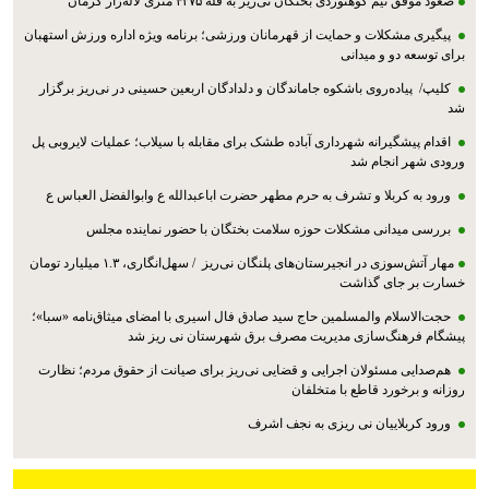
صعود موفق تیم کوهنوردی بختگان نی‌ریز به قله ۴۳۷۵ متری لاله‌زار کرمان
پیگیری مشکلات و حمایت از قهرمانان ورزشی؛ برنامه ویژه اداره ورزش استهبان
برای توسعه دو و میدانی
کلیپ/ پیاده‌روی باشکوه جاماندگان و دلدادگان اربعین حسینی در نی‌ریز برگزار
شد
اقدام پیشگیرانه شهرداری آباده طشک برای مقابله با سیلاب؛ عملیات لایروبی پل
ورودی شهر انجام شد
ورود به کربلا و تشرف به حرم مطهر حضرت اباعبدالله ع وابوالفضل العباس ع
بررسی میدانی مشکلات حوزه سلامت بختگان با حضور نماینده مجلس
مهار آتش‌سوزی در انجیرستان‌های پلنگان نی‌ریز / سهل‌انگاری، ۱.۳ میلیارد تومان
خسارت بر جای گذاشت
حجت‌الاسلام والمسلمین حاج سید صادق فال اسیری با امضای میثاق‌نامه «سبا»؛
پیشگام فرهنگ‌سازی مدیریت مصرف برق شهرستان نی ریز شد
هم‌صدایی مسئولان اجرایی و قضایی نی‌ریز برای صیانت از حقوق مردم؛ نظارت
روزانه و برخورد قاطع با متخلفان
ورود کربلاییان نی ریزی به نجف اشرف