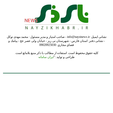
نشانی ایمیل: info@nayzinews.ir - صاحب امتیاز و مدیر مسئول : محمد مهدی توکل
- نشانی دفتر: استان فارس - شهرستان نی ریز - خیابان ولی عصر عج - پيامك و
فضاي مجازي :09020925030
کلیه حقوق محفوظ است. استفاده از مطالب با ذکر منبع بلامانع است.
طراحی و تولید :"
ایران سامانه