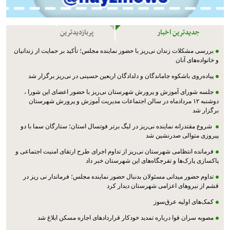
جدیدترین اخبار
پربازدیدترین
بررسی مشکلات زندان نی‌ریز با حضور نماینده مجلس؛ تأکید بر حمایت از زندانیان
و خانواده‌های آنان
پیاده‌روی باشکوه جاماندگان و دلدادگان اربعین حسینی در نی‌ریز برگزار شد
جلسه شورای آموزش و پرورش شهرستان نی‌ریز با حضور اعضای این شورا ،
دوشنبه ۱۲ مردادماه در سالن اجتماعات مدیریت آموزش و پرورش شهرستان
برگزار شد
شروع مقتدرانه نماینده نی‌ریز در لیگ برتر فوتسال استان؛ ستارگان سما با دو
پیروزی متوالی صدرنشین شد
فرمانده انتظامی شهرستان نی‌ریز از تداوم اجرای طرح ارتقای امنیت اجتماعی و
پاکسازی پارک‌ها و تفرجگاه‌های این شهرستان خبر داد
تداوم حضور میدانی مسئولان بدنبال حضور نماینده مجلس؛ فرماندار نی ریز در
قشم از نیروهای اعزامی شهرستان دیدار کرد
کمک‌های اولیه عرق‌سوز
مصوبه سران قوا درباره تمدید خودکار قراردادهای اجاره مسکن ابلاغ شد