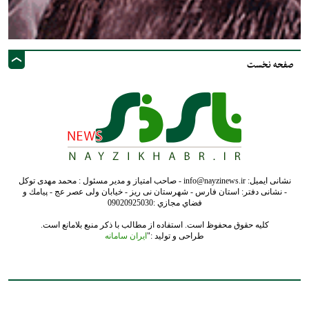
صفحه نخست
نشانی ایمیل: info@nayzinews.ir - صاحب امتیاز و مدیر مسئول : محمد مهدی توکل
- نشانی دفتر: استان فارس - شهرستان نی ریز - خیابان ولی عصر عج - پيامك و
فضاي مجازي :09020925030
کلیه حقوق محفوظ است. استفاده از مطالب با ذکر منبع بلامانع است.
طراحی و تولید :"
ایران سامانه