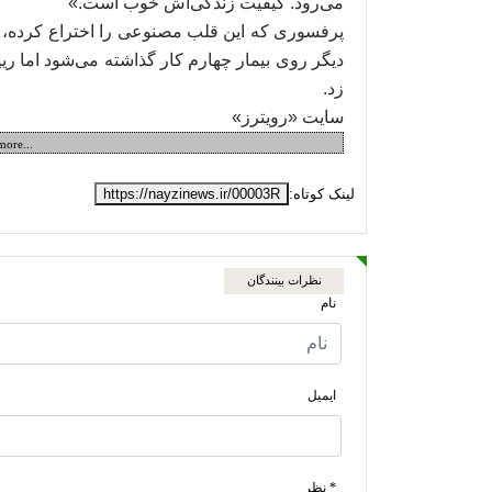
می‌رود. کیفیت زندگی‌اش خوب است.»
پرفسوری که این قلب مصنوعی را اختراع کرده، او
دیگر روی بیمار چهارم کار گذاشته می‌شود اما ری
زد.
سایت «رویترز»
more...
لینک کوتاه:
https://nayzinews.ir/00003R
نظرات بینندگان
نام
ایمیل
* نظر