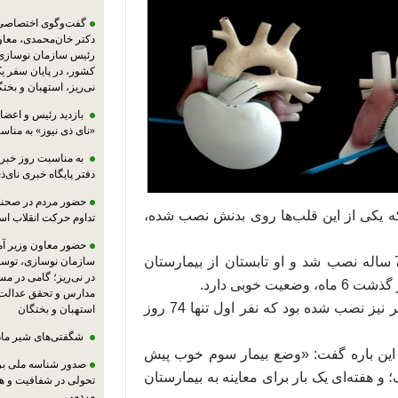
گفت‌وگوی اختصاصی پا
دکتر خان‌محمدی، معا
رئیس سازمان نوسازی،
کشور، در پایان سفر ی
نی‌ریز، استهبان و بخت
بازدید رئیس و اعضای
«نای ذی نیوز» به مناس
به مناسبت روز خبرنگ
دفتر پایگاه خبری نای‌ذی
حضور مردم در صحنه،
 یکی از این قلب‌ها روی بدنش نصب شده،
تداوم حرکت انقلاب ا
حضور معاون وزیر آ
قلب مصنوعی بهار گذشته در بدن یک بیمار 73 ساله نصب شد و او تابستان از بیمارستان
سازمان نوسازی، توسع
در نی‌ریز؛ گامی در م
 خوبی دارد.
مدارس و تحقق عدالت 
پیش از این، قلب مصنوعی روی بدن 2 بیمار دیگر نیز نصب شده بود که نفر اول تنها 74 روز
استهبان و بختگان
شگفتی‌های شیر ماد
این باره گفت: «وضع بیمار سوم خوب پیش
صدور شناسه ملی بر
 و هفته‌ای یک بار برای معاینه به بیمارستان
تحولی در شفافیت و ه
مردمی