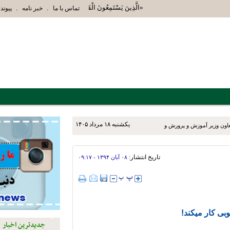
«الَّذِينَ يَسْتَمِعُونَ الْقَوْلَ فَيَتَّبِعُونَ أَحْسَنَهُ أُوْلَئِك
.
.
تماس با ما
خبر نامه
پیوند 
يکشنبه ۱۸ مرداد ۱۴۰۵
عاون وزیر آموزش و پرورش و
‌روزه به شهرستان‌های نی‌ریز،
تاریخ انتشار:
۰۸ آبان ۱۳۹۴ - ۰۹:۱۷
ی کار میکند!
جدیدترین اخبار