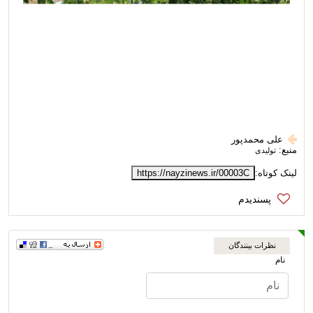
علی محمدپور
منبع:
تولیدی
لینک کوتاه:
https://nayzinews.ir/00003C
نظرات بینندگان
نام