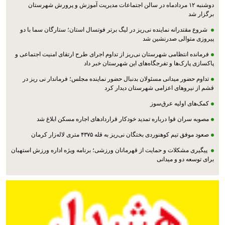
جلسه شورای آموزش و پرورش شهرستان نی‌ریز با حضور اعضای این شورا ،
دوشنبه ۱۲ مردادماه در سالن اجتماعات مدیریت آموزش و پرورش شهرستان
برگزار شد
شروع مقتدرانه نماینده نی‌ریز در لیگ برتر فوتسال استان؛ ستارگان سما با دو
پیروزی متوالی صدرنشین شد
فرمانده انتظامی شهرستان نی‌ریز از تداوم اجرای طرح ارتقای امنیت اجتماعی و
پاکسازی پارک‌ها و تفرجگاه‌های این شهرستان خبر داد
تداوم حضور میدانی مسئولان بدنبال حضور نماینده مجلس؛ فرماندار نی ریز در
قشم از نیروهای اعزامی شهرستان دیدار کرد
کمک‌های اولیه عرق‌سوز
مصوبه سران قوا درباره تمدید خودکار قراردادهای اجاره مسکن ابلاغ شد
صعود موفق تیم کوهنوردی بختگان نی‌ریز به قله ۴۳۷۵ متری لاله‌زار کرمان
پیگیری مشکلات و حمایت از قهرمانان ورزشی؛ برنامه ویژه اداره ورزش استهبان
برای توسعه دو و میدانی