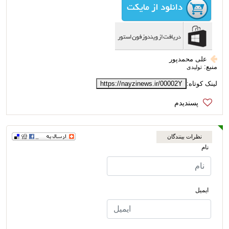
علی محمدپور
منبع:
تولیدی
لینک کوتاه:
https://nayzinews.ir/00002Y
نظرات بینندگان
نام
ایمیل