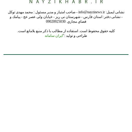
نشانی ایمیل: info@nayzinews.ir - صاحب امتیاز و مدیر مسئول : محمد مهدی توکل
- نشانی دفتر: استان فارس - شهرستان نی ریز - خیابان ولی عصر عج - پيامك و
فضاي مجازي :09020925030
کلیه حقوق محفوظ است. استفاده از مطالب با ذکر منبع بلامانع است.
طراحی و تولید :"
ایران سامانه