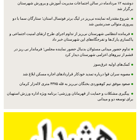
دوشنبه ۱۲ مردادماه در سالن اجتماعات مدیریت آموزش و پرورش شهرستان
برگزار شد
شروع مقتدرانه نماینده نی‌ریز در لیگ برتر فوتسال استان؛ ستارگان سما با دو
پیروزی متوالی صدرنشین شد
فرمانده انتظامی شهرستان نی‌ریز از تداوم اجرای طرح ارتقای امنیت اجتماعی و
پاکسازی پارک‌ها و تفرجگاه‌های این شهرستان خبر داد
تداوم حضور میدانی مسئولان بدنبال حضور نماینده مجلس؛ فرماندار نی ریز در
قشم از نیروهای اعزامی شهرستان دیدار کرد
کمک‌های اولیه عرق‌سوز
مصوبه سران قوا درباره تمدید خودکار قراردادهای اجاره مسکن ابلاغ شد
صعود موفق تیم کوهنوردی بختگان نی‌ریز به قله ۴۳۷۵ متری لاله‌زار کرمان
پیگیری مشکلات و حمایت از قهرمانان ورزشی؛ برنامه ویژه اداره ورزش استهبان
برای توسعه دو و میدانی