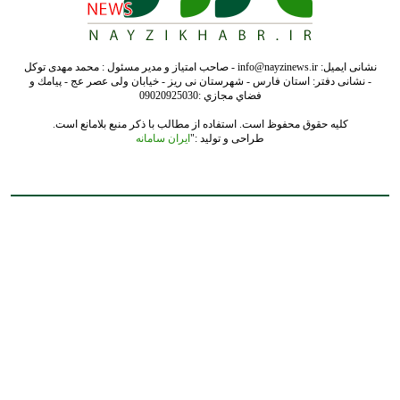
نشانی ایمیل: info@nayzinews.ir - صاحب امتیاز و مدیر مسئول : محمد مهدی توکل
- نشانی دفتر: استان فارس - شهرستان نی ریز - خیابان ولی عصر عج - پيامك و
فضاي مجازي :09020925030
کلیه حقوق محفوظ است. استفاده از مطالب با ذکر منبع بلامانع است.
طراحی و تولید :"
ایران سامانه