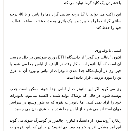
با فشردن یک کلید گرما تولید می کند.
این ژاکت می تواند تا 17 درجه سانتی گراد دما را پایین و تا 40 درجه
سانتی گراد دما را بالا ببرد و یا یک باتری به مدت هشت ساعت فعالیت
خود را حفظ کند.
ایمنی نانوفناوری
اکنون "ناتالی ون گوتز" از دانشگاه ETH زوریخ سوئیس در حال بررسی
آن است که آیا نانوذرات به کار رفته در الیاف، از لباس جدا می شود یا
خیر. وی در آزمایشگاه جدا شدن نانوذرات از لباس و ورود آن به عرق
تن را مورد بررسی قرار داده است.
وی می گوید اگر این نانوذرات از لباس جدا شوند ممکن است جذب
پوست شود. در حالی که پوشاک تولید شده با اکسید تیتانیوم، نانوذرات
خود را آزاد نمی کنند، اما نانوذرات نقره که به طور وسیع در سراسر
جهان استفاده می شوند از لباس جدا شده و به عرق بدن می چسبد.
ریکارد آرویدسون از دانشگاه فناوری چالمرز در گوتنبرگ سوئد می گوید
این امر مشکل آفرین خواهد بود. وی افزود: در حالی که نانو نقره و به