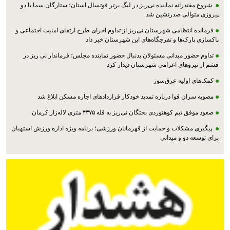
شروع مقتدرانه نماینده نی‌ریز در لیگ برتر فوتسال استان؛ ستارگان سما با دو
پیروزی متوالی صدرنشین شد
فرمانده انتظامی شهرستان نی‌ریز از تداوم اجرای طرح ارتقای امنیت اجتماعی و
پاکسازی پارک‌ها و تفرجگاه‌های این شهرستان خبر داد
تداوم حضور میدانی مسئولان بدنبال حضور نماینده مجلس؛ فرماندار نی ریز در
قشم از نیروهای اعزامی شهرستان دیدار کرد
کمک‌های اولیه عرق‌سوز
مصوبه سران قوا درباره تمدید خودکار قراردادهای اجاره مسکن ابلاغ شد
صعود موفق تیم کوهنوردی بختگان نی‌ریز به قله ۴۳۷۵ متری لاله‌زار کرمان
پیگیری مشکلات و حمایت از قهرمانان ورزشی؛ برنامه ویژه اداره ورزش استهبان
برای توسعه دو و میدانی