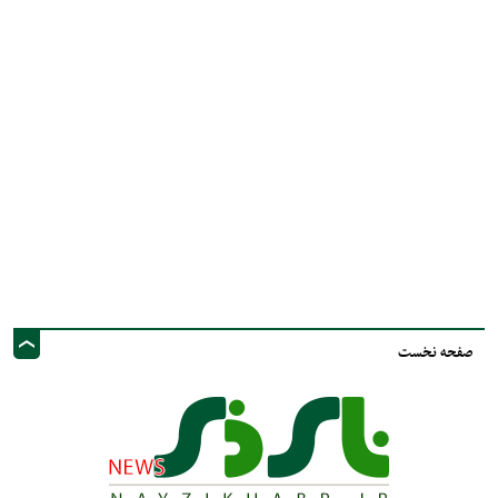
صفحه نخست
نشانی ایمیل: info@nayzinews.ir - صاحب امتیاز و مدیر مسئول : محمد مهدی توکل
- نشانی دفتر: استان فارس - شهرستان نی ریز - خیابان ولی عصر عج - پيامك و
فضاي مجازي :09020925030
کلیه حقوق محفوظ است. استفاده از مطالب با ذکر منبع بلامانع است.
طراحی و تولید :"
ایران سامانه