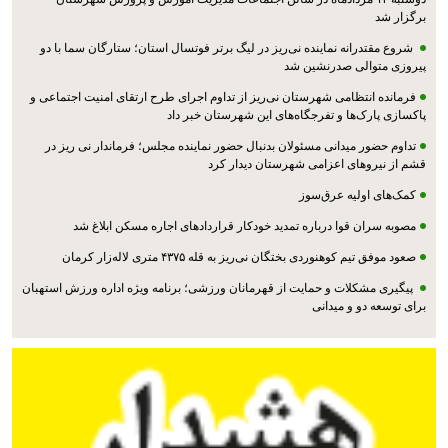
برگزار شد
شروع مقتدرانه نماینده نی‌ریز در لیگ برتر فوتسال استان؛ ستارگان سما با دو
پیروزی متوالی صدرنشین شد
فرمانده انتظامی شهرستان نی‌ریز از تداوم اجرای طرح ارتقای امنیت اجتماعی و
پاکسازی پارک‌ها و تفرجگاه‌های این شهرستان خبر داد
تداوم حضور میدانی مسئولان بدنبال حضور نماینده مجلس؛ فرماندار نی ریز در
قشم از نیروهای اعزامی شهرستان دیدار کرد
کمک‌های اولیه عرق‌سوز
مصوبه سران قوا درباره تمدید خودکار قراردادهای اجاره مسکن ابلاغ شد
صعود موفق تیم کوهنوردی بختگان نی‌ریز به قله ۴۳۷۵ متری لاله‌زار کرمان
پیگیری مشکلات و حمایت از قهرمانان ورزشی؛ برنامه ویژه اداره ورزش استهبان
برای توسعه دو و میدانی