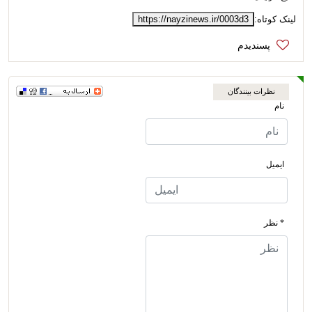
لینک کوتاه:
https://nayzinews.ir/0003d3
نظرات بینندگان
نام
ایمیل
* نظر