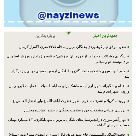
جدیدترین اخبار
پربازدیدترین
صعود موفق تیم کوهنوردی بختگان نی‌ریز به قله ۴۳۷۵ متری لاله‌زار کرمان
پیگیری مشکلات و حمایت از قهرمانان ورزشی؛ برنامه ویژه اداره ورزش استهبان
برای توسعه دو و میدانی
کلیپ/ پیاده‌روی باشکوه جاماندگان و دلدادگان اربعین حسینی در نی‌ریز برگزار
شد
اقدام پیشگیرانه شهرداری آباده طشک برای مقابله با سیلاب؛ عملیات لایروبی پل
ورودی شهر انجام شد
ورود به کربلا و تشرف به حرم مطهر حضرت اباعبدالله ع وابوالفضل العباس ع
بررسی میدانی مشکلات حوزه سلامت بختگان با حضور نماینده مجلس
مهار آتش‌سوزی در انجیرستان‌های پلنگان نی‌ریز / سهل‌انگاری، ۱.۳ میلیارد تومان
خسارت بر جای گذاشت
حجت‌الاسلام والمسلمین حاج سید صادق فال اسیری با امضای میثاق‌نامه «سبا»؛