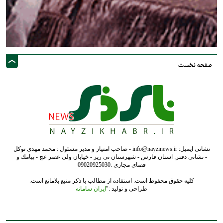
صفحه نخست
نشانی ایمیل: info@nayzinews.ir - صاحب امتیاز و مدیر مسئول : محمد مهدی توکل
- نشانی دفتر: استان فارس - شهرستان نی ریز - خیابان ولی عصر عج - پيامك و
فضاي مجازي :09020925030
کلیه حقوق محفوظ است. استفاده از مطالب با ذکر منبع بلامانع است.
طراحی و تولید :"
ایران سامانه