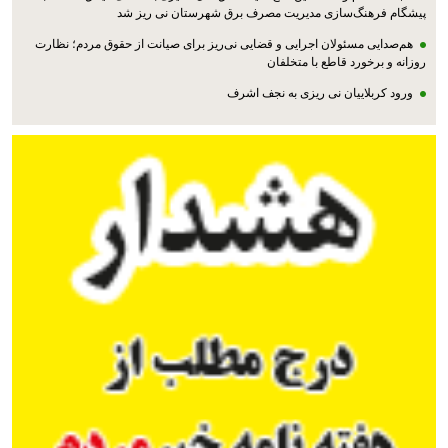
پیشگام فرهنگ‌سازی مدیریت مصرف برق شهرستان نی ریز شد
هم‌صدایی مسئولان اجرایی و قضایی نی‌ریز برای صیانت از حقوق مردم؛ نظارت
روزانه و برخورد قاطع با متخلفان
ورود کربلاییان نی ریزی به نجف اشرف