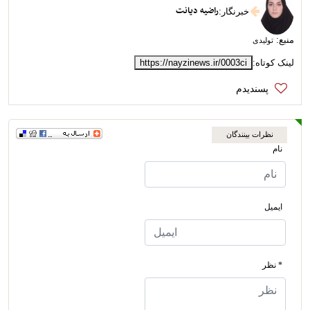
راضیه دیانت
خبرنگار
:
منبع:
تولیدی
لینک کوتاه:
https://nayzinews.ir/0003ci
نظرات بینندگان
نام
ایمیل
* نظر