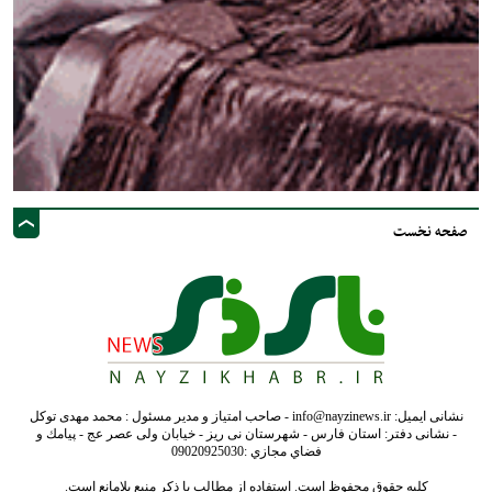
صفحه نخست
نشانی ایمیل: info@nayzinews.ir - صاحب امتیاز و مدیر مسئول : محمد مهدی توکل
- نشانی دفتر: استان فارس - شهرستان نی ریز - خیابان ولی عصر عج - پيامك و
فضاي مجازي :09020925030
کلیه حقوق محفوظ است. استفاده از مطالب با ذکر منبع بلامانع است.