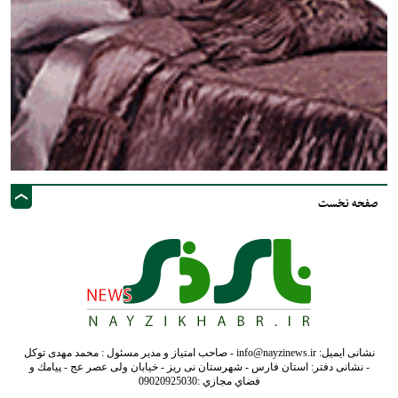
صفحه نخست
نشانی ایمیل: info@nayzinews.ir - صاحب امتیاز و مدیر مسئول : محمد مهدی توکل
- نشانی دفتر: استان فارس - شهرستان نی ریز - خیابان ولی عصر عج - پيامك و
فضاي مجازي :09020925030