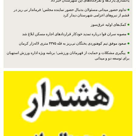
پاکسازی پارک‌ها و تفرجگاه‌های این شهرستان خبر داد
تداوم حضور میدانی مسئولان بدنبال حضور نماینده مجلس؛ فرماندار نی ریز در
قشم از نیروهای اعزامی شهرستان دیدار کرد
کمک‌های اولیه عرق‌سوز
مصوبه سران قوا درباره تمدید خودکار قراردادهای اجاره مسکن ابلاغ شد
صعود موفق تیم کوهنوردی بختگان نی‌ریز به قله ۴۳۷۵ متری لاله‌زار کرمان
پیگیری مشکلات و حمایت از قهرمانان ورزشی؛ برنامه ویژه اداره ورزش استهبان
برای توسعه دو و میدانی