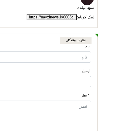
منبع:
تولیدی
لینک کوتاه:
https://nayzinews.ir/0003cI
نظرات بینندگان
نام
ایمیل
* نظر