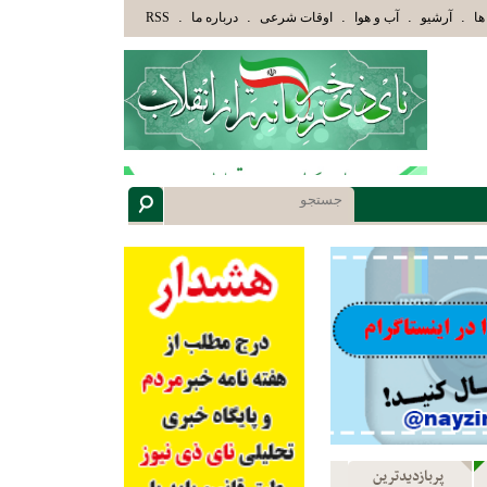
وْلَئِكَ الَّذِينَ هَدَاهُمُ اللَّهُ وَأُوْلَئِكَ هُمْ أُوْلُوا الْأَلْبَابِ» عاقلان هدایت یافته،حرفها را م
.
.
.
.
.
ها
آرشیو
آب و هوا
اوقات شرعی
درباره ما
RSS
پربازدیدترین