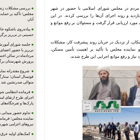
ده مردم در مجلس شورای اسلامی با حضور در شهر
بررسی مشکلات زندان
مجلس؛ تأکید بر حمایت ا
دید و روند اجرای آن‌ها را بررسی کردند. در این
آنان
ورد ارزیابی قرار گرفت و مسئولان بر رفع موانع و
پیاده‌روی باشکوه جام
حسینی در نی‌ریز برگز
ن، از نزدیک در جریان روند پیشرفت کار، مشکلات
جلسه شورای آموزش
و نماینده مجلس با تأکید بر اهمیت تأمین مسکن،
مردادماه در سالن اجت
 نیاز و رفع موانع اجرایی این طرح شدند.
پرورش شهرستان برگز
شروع مقتدرانه نمایند
فوتسال استان؛ ستارگا
متوالی صدرنشین شد
فرمانده انتظامی شهر
اجرای طرح ارتقای امن
پارک‌ها و تفرجگاه‌های
تداوم حضور میدانی 
نماینده مجلس؛ فرماندا
نیروهای اعزامی شهرست
کمک‌های اولیه عرق‌