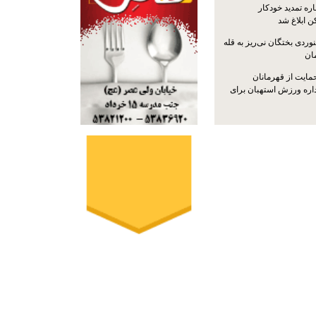
ره تمدید خودکار
ن ابلاغ شد
ردی بختگان نی‌ریز به قله
ایت از قهرمانان
داره ورزش استهبان برای