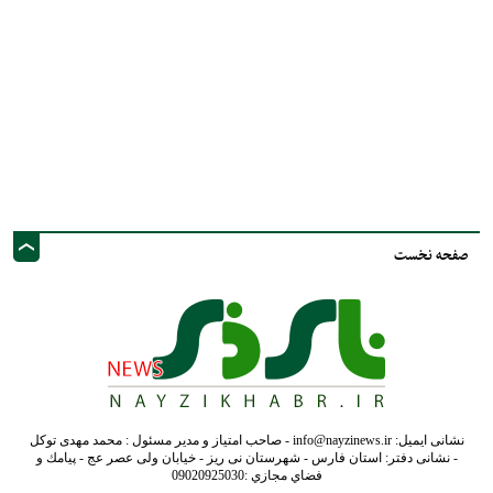
صفحه نخست
نشانی ایمیل: info@nayzinews.ir - صاحب امتیاز و مدیر مسئول : محمد مهدی توکل
- نشانی دفتر: استان فارس - شهرستان نی ریز - خیابان ولی عصر عج - پيامك و
فضاي مجازي :09020925030