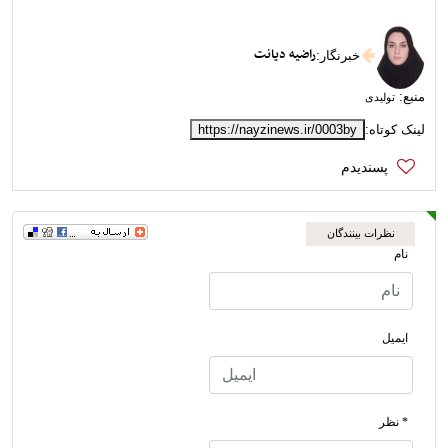
راضیه دیانت
خبرنگار
:
منبع:
تولیدی
لینک کوتاه:
https://nayzinews.ir/0003by
نظرات بینندگان
نام
ایمیل
* نظر