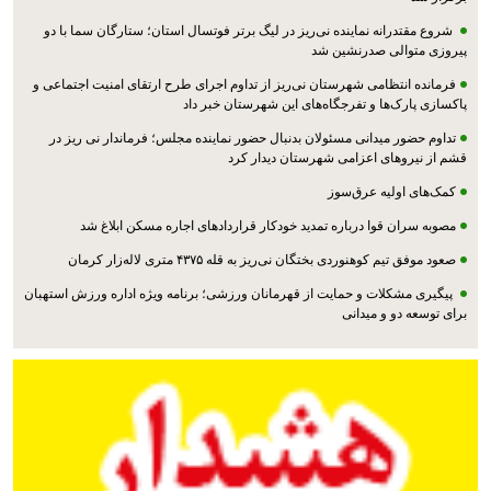
شروع مقتدرانه نماینده نی‌ریز در لیگ برتر فوتسال استان؛ ستارگان سما با دو
پیروزی متوالی صدرنشین شد
فرمانده انتظامی شهرستان نی‌ریز از تداوم اجرای طرح ارتقای امنیت اجتماعی و
پاکسازی پارک‌ها و تفرجگاه‌های این شهرستان خبر داد
تداوم حضور میدانی مسئولان بدنبال حضور نماینده مجلس؛ فرماندار نی ریز در
قشم از نیروهای اعزامی شهرستان دیدار کرد
کمک‌های اولیه عرق‌سوز
مصوبه سران قوا درباره تمدید خودکار قراردادهای اجاره مسکن ابلاغ شد
صعود موفق تیم کوهنوردی بختگان نی‌ریز به قله ۴۳۷۵ متری لاله‌زار کرمان
پیگیری مشکلات و حمایت از قهرمانان ورزشی؛ برنامه ویژه اداره ورزش استهبان
برای توسعه دو و میدانی