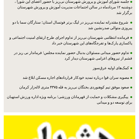
جلسه شورای آموزش و پرورش شهرستان نی‌ریز با حضور اعضای این شورا ،
دوشنبه ۱۲ مردادماه در سالن اجتماعات مدیریت آموزش و پرورش شهرستان
برگزار شد
شروع مقتدرانه نماینده نی‌ریز در لیگ برتر فوتسال استان؛ ستارگان سما با دو
پیروزی متوالی صدرنشین شد
فرمانده انتظامی شهرستان نی‌ریز از تداوم اجرای طرح ارتقای امنیت اجتماعی و
پاکسازی پارک‌ها و تفرجگاه‌های این شهرستان خبر داد
تداوم حضور میدانی مسئولان بدنبال حضور نماینده مجلس؛ فرماندار نی ریز در
قشم از نیروهای اعزامی شهرستان دیدار کرد
کمک‌های اولیه عرق‌سوز
مصوبه سران قوا درباره تمدید خودکار قراردادهای اجاره مسکن ابلاغ شد
صعود موفق تیم کوهنوردی بختگان نی‌ریز به قله ۴۳۷۵ متری لاله‌زار کرمان
پیگیری مشکلات و حمایت از قهرمانان ورزشی؛ برنامه ویژه اداره ورزش استهبان
برای توسعه دو و میدانی