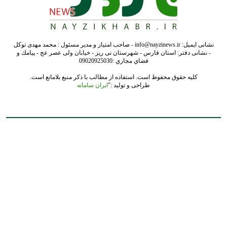
نشانی ایمیل: info@nayzinews.ir - صاحب امتیاز و مدیر مسئول : محمد مهدی توکل
- نشانی دفتر: استان فارس - شهرستان نی ریز - خیابان ولی عصر عج - پيامك و
فضاي مجازي :09020925030
کلیه حقوق محفوظ است. استفاده از مطالب با ذکر منبع بلامانع است.
طراحی و تولید :"
ایران سامانه