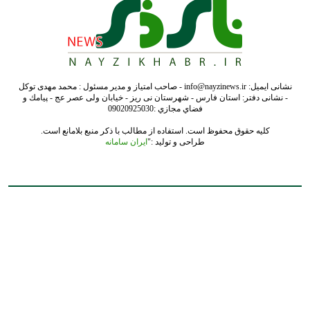
نشانی ایمیل: info@nayzinews.ir - صاحب امتیاز و مدیر مسئول : محمد مهدی توکل
- نشانی دفتر: استان فارس - شهرستان نی ریز - خیابان ولی عصر عج - پيامك و
فضاي مجازي :09020925030
کلیه حقوق محفوظ است. استفاده از مطالب با ذکر منبع بلامانع است.
طراحی و تولید :"
ایران سامانه