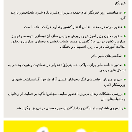
خبرنگار
به مناسبت روز خبرنگار امام جمعه نی‌ریز از دفتر پایگاه خبری نای‌ذی‌نیوز بازدید
کرد
حضور مردم در صحنه، ضامن اقتدار کشور و تداوم حرکت انقلاب است
حضور معاون وزیر آموزش و پرورش و رئیس سازمان نوسازی، توسعه و تجهیز
مدارس کشور در نی‌ریز؛ گامی در مسیر شتاب‌بخشی به نوسازی مدارس و تحقق
عدالت آموزشی در نی ریز ، استهبان و بختگان
شگفتی‌های شیر مادر
صدور شناسه ملی برای مواکب حسینی(ع) ؛ تحولی در شفافیت و هویت بخشی به
تشکل های مردمی
نی‌ریز میزبان رقابت‌های لیگ نوجوانان کشتی آزاد فارس؛ گرامیداشت شهدای
ورزشکار لامرد
بررسی مشکلات زندان نی‌ریز با حضور نماینده مجلس؛ تأکید بر حمایت از زندانیان
و خانواده‌های آنان
پیاده‌روی باشکوه جاماندگان و دلدادگان اربعین حسینی در نی‌ریز برگزار شد