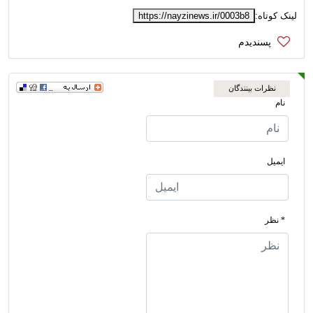
لینک کوتاه:
https://nayzinews.ir/0003b8
نظرات بینندگان
نام
ایمیل
* نظر