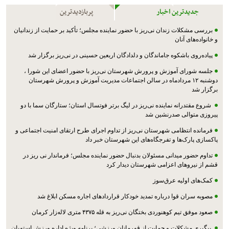
جدیدترین اخبار
پربازدیدترین
بررسی مشکلات زندان نی‌ریز با حضور نماینده مجلس؛ تأکید بر حمایت از زندانیان
و خانواده‌های آنان
پیاده‌روی باشکوه جاماندگان و دلدادگان اربعین حسینی در نی‌ریز برگزار شد
جلسه شورای آموزش و پرورش شهرستان نی‌ریز با حضور اعضای این شورا ،
دوشنبه ۱۲ مردادماه در سالن اجتماعات مدیریت آموزش و پرورش شهرستان
برگزار شد
شروع مقتدرانه نماینده نی‌ریز در لیگ برتر فوتسال استان؛ ستارگان سما با دو
پیروزی متوالی صدرنشین شد
فرمانده انتظامی شهرستان نی‌ریز از تداوم اجرای طرح ارتقای امنیت اجتماعی و
پاکسازی پارک‌ها و تفرجگاه‌های این شهرستان خبر داد
تداوم حضور میدانی مسئولان بدنبال حضور نماینده مجلس؛ فرماندار نی ریز در
قشم از نیروهای اعزامی شهرستان دیدار کرد
کمک‌های اولیه عرق‌سوز
مصوبه سران قوا درباره تمدید خودکار قراردادهای اجاره مسکن ابلاغ شد
صعود موفق تیم کوهنوردی بختگان نی‌ریز به قله ۴۳۷۵ متری لاله‌زار کرمان
پیگیری مشکلات و حمایت از قهرمانان ورزشی؛ برنامه ویژه اداره ورزش استهبان