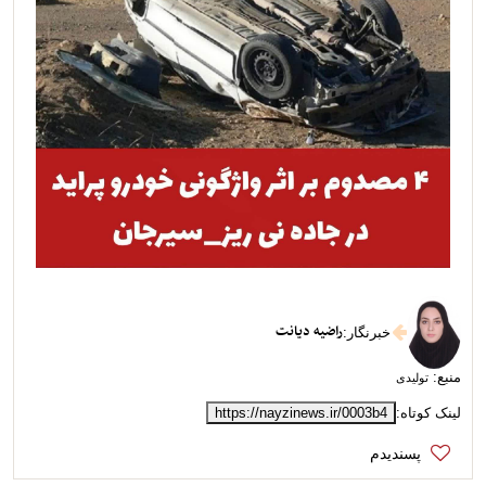
راضیه دیانت
خبرنگار
:
منبع:
تولیدی
لینک کوتاه:
https://nayzinews.ir/0003b4