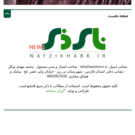
صفحه نخست
نشانی ایمیل: info@nayzinews.ir - صاحب امتیاز و مدیر مسئول : محمد مهدی توکل
- نشانی دفتر: استان فارس - شهرستان نی ریز - خیابان ولی عصر عج - پيامك و
فضاي مجازي :09020925030
کلیه حقوق محفوظ است. استفاده از مطالب با ذکر منبع بلامانع است.
طراحی و تولید :"
ایران سامانه