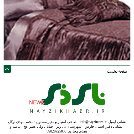
صفحه نخست
نشانی ایمیل: info@nayzinews.ir - صاحب امتیاز و مدیر مسئول : محمد مهدی توکل
- نشانی دفتر: استان فارس - شهرستان نی ریز - خیابان ولی عصر عج - پيامك و
فضاي مجازي :09020925030