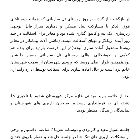
در بازگشت از گردنه بر روز روستای تل ساربانی که همانند روستاهای
فوق الذکر با مشارکت بنیاد مسکن و دهیاری متراژ قابل توجهی
زیرسازی، تک لبه و کانیوا گذاری شده بود و معابر برای آسفالت در چند
روز آینده ریکلاژ و مهیای آسفالت میشد. (ماشن آلات پیمانکار در معابر
روستا مشغول آماده سازی بودند)در این فرصت بازدید برای بنده هم
کلامی و خوشحالی اهالی روستای تل ساربانی بسیار دلنشین
بود.همچنین بلوار اصلی روستا که ورودی شهرستان از سمت شهرستان
خاتم یزد است در حال آماده سازی برای آسفالت توسط اداره راهداری
بود.
بعد از خاتمه بازید میدانی عازم مرکز شهرستان شدیم با تاخیری 15
دقیقه ای به فرمانداری رسیدیم، صاحبان باربری های شهرستان و
نمایندگان رانندگان منتظر بودند
جلسه بسیار مفید و کاربردی و دوستانه تقریبا 2 ساعته داشتیم و برخی
از مشکلات باربری های تنگ حنا در جلسه حل شد و حضار با روی خندان