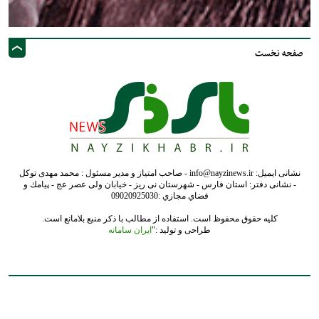
صفحه نخست
نشانی ایمیل: info@nayzinews.ir - صاحب امتیاز و مدیر مسئول : محمد مهدی توکل
- نشانی دفتر: استان فارس - شهرستان نی ریز - خیابان ولی عصر عج - پيامك و
فضاي مجازي :09020925030
کلیه حقوق محفوظ است. استفاده از مطالب با ذکر منبع بلامانع است.
طراحی و تولید :"
ایران سامانه