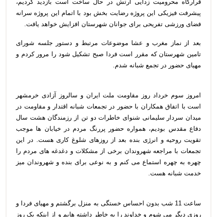
قرارگاه محرومیت زدایی ارتش در حال ساخت است بازدید کردیم،
پیشرفت فیزیکی این پروژه رضایت بخش بود با اتمام این پروژه سرانه
فضای ورزشی تفریحی برای جوانان شهرستان افزایش خواهد یافت.
بعد از نماز مغرب و عشا موضوعات مرتبط و دستور جلسه شورای
تامین شهرستان که مقرر است فردا صبح تشکیل شود را مرور کردم و
مهیای حضور در تجمع شبانه شدم.
امروز سوم خرداد روز مقاومت ملت ایران و سالروز آزادی خرمشهر
است با اتفاق همکاران با حضور در تجمعات شبانه اقتدار و مقاومت در
میدان سردار سلیمانی شنوای خاطرات دو تن از رزمندگان هشت سال
دفاع مقدس بودیم، همواره حضور پررنگ مردم در خیابان ها موجب
تقویت روحیه و انرژی بنده بعد از روزهای شلوغ کاری هست. در این
تجمعات با مراجعه شهروندان برخی از مشکلات و دغدغه های مردم را
چهره به چهره استماع می کنم و به نوعی برای بنده و شهروندان میز
خدمت شبانه هست.
ساعت 11 شب بدون احساس خستگی به منزل برگشتم و مهیای فردا و
روزی دیگر می شوم و خداوند را به خاطر داشته هایم و از اینکه یک روز