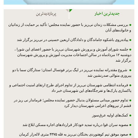
جدیدترین اخبار
پربازدیدترین
بررسی مشکلات زندان نی‌ریز با حضور نماینده مجلس؛ تأکید بر حمایت از زندانیان
و خانواده‌های آنان
پیاده‌روی باشکوه جاماندگان و دلدادگان اربعین حسینی در نی‌ریز برگزار شد
جلسه شورای آموزش و پرورش شهرستان نی‌ریز با حضور اعضای این شورا ،
دوشنبه ۱۲ مردادماه در سالن اجتماعات مدیریت آموزش و پرورش شهرستان
برگزار شد
شروع مقتدرانه نماینده نی‌ریز در لیگ برتر فوتسال استان؛ ستارگان سما با دو
پیروزی متوالی صدرنشین شد
فرمانده انتظامی شهرستان نی‌ریز از تداوم اجرای طرح ارتقای امنیت اجتماعی و
پاکسازی پارک‌ها و تفرجگاه‌های این شهرستان خبر داد
تداوم حضور میدانی مسئولان بدنبال حضور نماینده مجلس؛ فرماندار نی ریز در
قشم از نیروهای اعزامی شهرستان دیدار کرد
کمک‌های اولیه عرق‌سوز
مصوبه سران قوا درباره تمدید خودکار قراردادهای اجاره مسکن ابلاغ شد
صعود موفق تیم کوهنوردی بختگان نی‌ریز به قله ۴۳۷۵ متری لاله‌زار کرمان