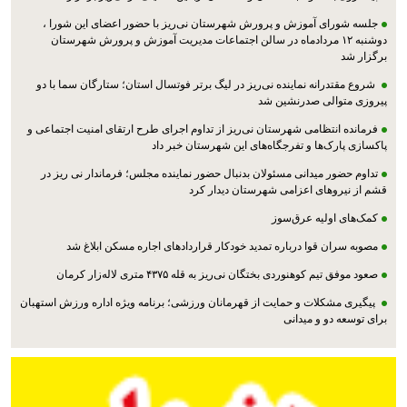
جلسه شورای آموزش و پرورش شهرستان نی‌ریز با حضور اعضای این شورا ،
دوشنبه ۱۲ مردادماه در سالن اجتماعات مدیریت آموزش و پرورش شهرستان
برگزار شد
شروع مقتدرانه نماینده نی‌ریز در لیگ برتر فوتسال استان؛ ستارگان سما با دو
پیروزی متوالی صدرنشین شد
فرمانده انتظامی شهرستان نی‌ریز از تداوم اجرای طرح ارتقای امنیت اجتماعی و
پاکسازی پارک‌ها و تفرجگاه‌های این شهرستان خبر داد
تداوم حضور میدانی مسئولان بدنبال حضور نماینده مجلس؛ فرماندار نی ریز در
قشم از نیروهای اعزامی شهرستان دیدار کرد
کمک‌های اولیه عرق‌سوز
مصوبه سران قوا درباره تمدید خودکار قراردادهای اجاره مسکن ابلاغ شد
صعود موفق تیم کوهنوردی بختگان نی‌ریز به قله ۴۳۷۵ متری لاله‌زار کرمان
پیگیری مشکلات و حمایت از قهرمانان ورزشی؛ برنامه ویژه اداره ورزش استهبان
برای توسعه دو و میدانی