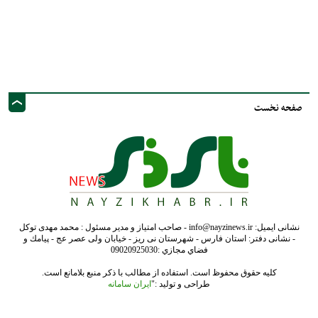
صفحه نخست
نشانی ایمیل: info@nayzinews.ir - صاحب امتیاز و مدیر مسئول : محمد مهدی توکل
- نشانی دفتر: استان فارس - شهرستان نی ریز - خیابان ولی عصر عج - پيامك و
فضاي مجازي :09020925030
کلیه حقوق محفوظ است. استفاده از مطالب با ذکر منبع بلامانع است.
طراحی و تولید :"
ایران سامانه