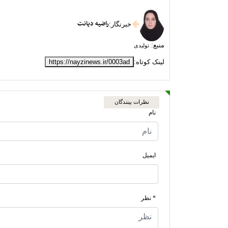
راضیه دیانت
خبرنگار
:
منبع:
تولیدی
لینک کوتاه:
https://nayzinews.ir/0003ad
نظرات بینندگان
نام
ایمیل
* نظر