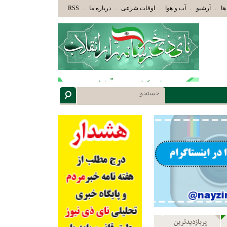
َئِكَ الَّذِينَ هَدَاهُمُ اللَّهُ وَأُوْلَئِكَ هُمْ أُوْلُوا الْأَلْبَابِ» عاقلان هدایت یافته،حرفها را میشن
.
.
.
.
.
ها
آرشیو
آب و هوا
اوقات شرعی
درباره ما
RSS
پربازدیدترین