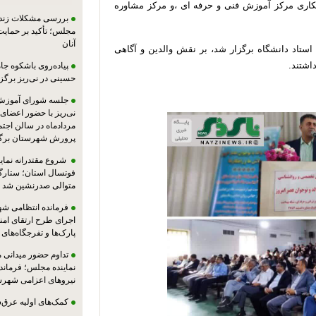
مکاری مرکز آموزش فنی و حرفه ای ،و مرکز مشاوره
بررسی مشکلات زندان
مجلس؛ تأکید بر حمایت ا
آنان
تاد دانشگاه برگزار شد، بر نقش والدین و آگاهی
اشتند.
پیاده‌روی باشکوه جام
حسینی در نی‌ریز برگز
جلسه شورای آموزش
مردادماه در سالن اجت
پرورش شهرستان برگز
شروع مقتدرانه نمایند
فوتسال استان؛ ستارگا
متوالی صدرنشین شد
فرمانده انتظامی شهر
اجرای طرح ارتقای امن
پارک‌ها و تفرجگاه‌های
تداوم حضور میدانی 
نماینده مجلس؛ فرماندا
نیروهای اعزامی شهرست
کمک‌های اولیه عرق‌